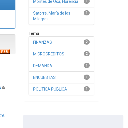
Montes de Oca, Florencia
1
Satorre, María de los
1
Milagros
Tema
FINANZAS
2
MICROCREDITOS
2
DEMANDA
1
ENCUESTAS
1
a
POLITICA PUBLICA
1
re,