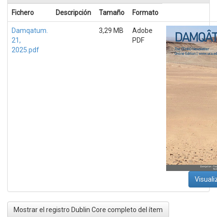
Fichero
Descripción
Tamaño
Formato
Damqatum.
3,29 MB
Adobe
21,
PDF
2025.pdf
Visuali
Mostrar el registro Dublin Core completo del ítem