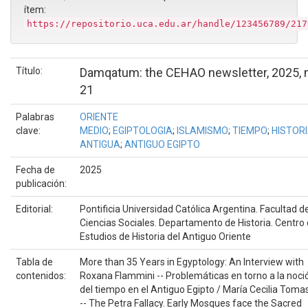
ítem:
https://repositorio.uca.edu.ar/handle/123456789/217
Título:
Damqatum: the CEHAO newsletter, 2025, 
21
Palabras
ORIENTE
clave:
MEDIO
;
EGIPTOLOGIA
;
ISLAMISMO
;
TIEMPO
;
HISTOR
ANTIGUA
;
ANTIGUO EGIPTO
Fecha de
2025
publicación:
Editorial:
Pontificia Universidad Católica Argentina. Facultad d
Ciencias Sociales. Departamento de Historia. Centro
Estudios de Historia del Antiguo Oriente
Tabla de
More than 35 Years in Egyptology: An Interview with
contenidos:
Roxana Flammini -- Problemáticas en torno a la noci
del tiempo en el Antiguo Egipto / María Cecilia Tomas
-- The Petra Fallacy. Early Mosques face the Sacred