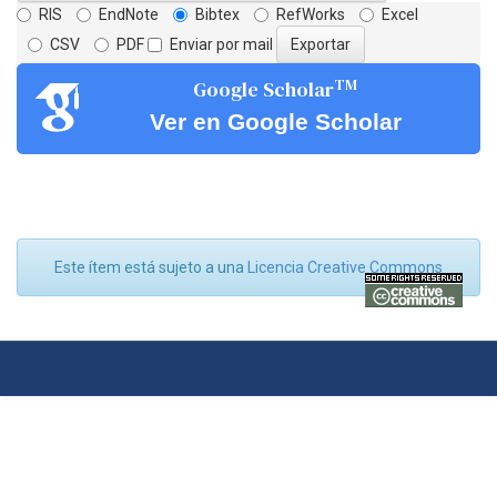
RIS
EndNote
Bibtex
RefWorks
Excel
CSV
PDF
Enviar por mail
TM
Google Scholar
Ver en Google Scholar
Este ítem está sujeto a una
Licencia Creative Commons