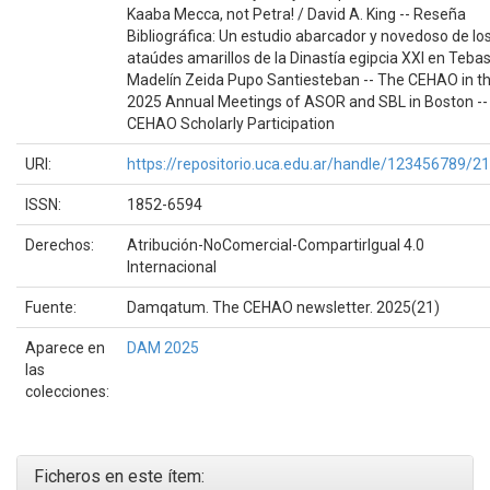
Kaaba Mecca, not Petra! / David A. King -- Reseña
Bibliográfica: Un estudio abarcador y novedoso de lo
ataúdes amarillos de la Dinastía egipcia XXI en Tebas
Madelín Zeida Pupo Santiesteban -- The CEHAO in t
2025 Annual Meetings of ASOR and SBL in Boston --
CEHAO Scholarly Participation
URI:
https://repositorio.uca.edu.ar/handle/123456789/2
ISSN:
1852-6594
Derechos:
Atribución-NoComercial-CompartirIgual 4.0
Internacional
Fuente:
Damqatum. The CEHAO newsletter. 2025(21)
Aparece en
DAM 2025
las
colecciones:
Ficheros en este ítem: