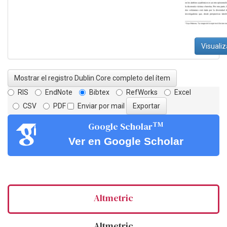
Visualiz
Mostrar el registro Dublin Core completo del ítem
RIS
EndNote
Bibtex
RefWorks
Excel
CSV
PDF
Enviar por mail
TM
Google Scholar
Ver en Google Scholar
Altmetric
Altmetric