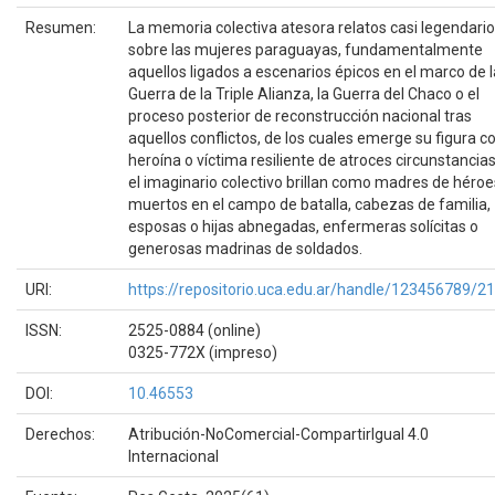
Resumen:
La memoria colectiva atesora relatos casi legendari
sobre las mujeres paraguayas, fundamentalmente
aquellos ligados a escenarios épicos en el marco de l
Guerra de la Triple Alianza, la Guerra del Chaco o el
proceso posterior de reconstrucción nacional tras
aquellos conflictos, de los cuales emerge su figura 
heroína o víctima resiliente de atroces circunstancias
el imaginario colectivo brillan como madres de héroe
muertos en el campo de batalla, cabezas de familia,
esposas o hijas abnegadas, enfermeras solícitas o
generosas madrinas de soldados.
URI:
https://repositorio.uca.edu.ar/handle/123456789/2
ISSN:
2525-0884 (online)
0325-772X (impreso)
DOI:
10.46553
Derechos:
Atribución-NoComercial-CompartirIgual 4.0
Internacional