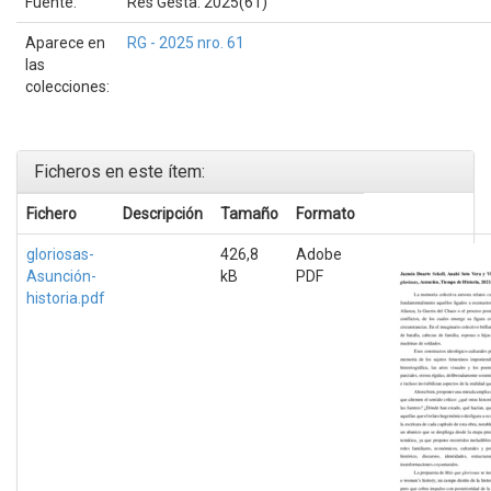
Fuente:
Res Gesta. 2025(61)
Aparece en
RG - 2025 nro. 61
las
colecciones:
Ficheros en este ítem:
Fichero
Descripción
Tamaño
Formato
gloriosas-
426,8
Adobe
Asunción-
kB
PDF
historia.pdf