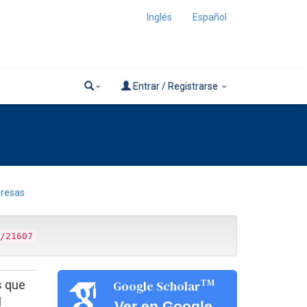
Inglés
Español
Entrar / Registrarse
presas
/21607
TM
s que
Google Scholar
l
Ver en Google