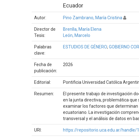
Ecuador
Autor:
Pino Zambrano, María Cristina
Director de
Brenlla, María Elena
Tesis:
León, Marcelo
Palabras
ESTUDIOS DE GÉNERO
;
GOBIERNO CO
clave:
Fecha de
2026
publicación:
Editorial:
Pontificia Universidad Católica Argent
Resumen:
El presente trabajo de investigación d
en la junta directiva, problemática que 
examinar los factores que determinan e
ecuatoriano. La investigación comprend
transversal y el análisis de datos en b
URI:
https://repositorio.uca.edu.ar/handl