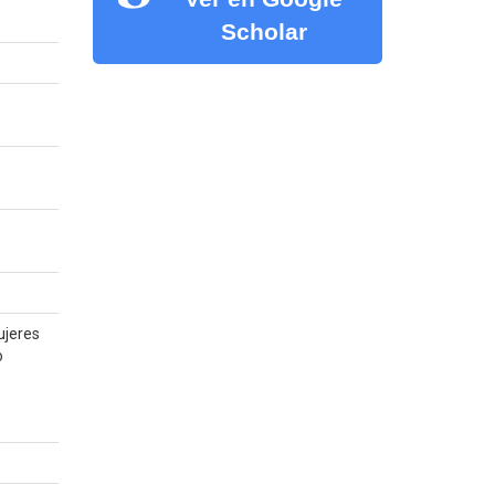
Scholar
ujeres
o