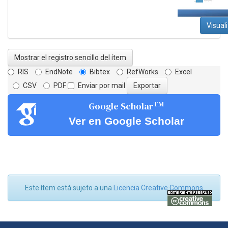
Visual
Mostrar el registro sencillo del ítem
RIS
EndNote
Bibtex
RefWorks
Excel
CSV
PDF
Enviar por mail
TM
Google Scholar
Ver en Google Scholar
Este ítem está sujeto a una
Licencia Creative Commons