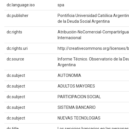
dc.language.iso
spa
dc.publisher
Pontificia Universidad Católica Argenti
de la Deuda Social Argentina
dc.rights
Atribución-NoComercial-CompartirIgual
Internacional
dc.rights.uri
http://creativecommons.org/licenses/b
dc.source
Informe Técnico. Observatorio de la De
Argentina
dc.subject
AUTONOMIA
dc.subject
ADULTOS MAYORES
dc.subject
PARTICIPACION SOCIAL
dc.subject
SISTEMA BANCARIO
dc.subject
NUEVAS TECNOLOGIAS
dc.title
Los servicios bancarios en las persona