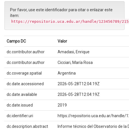
Por favor, use este identificador para citar o enlazar este
ítem:
https://repositorio.uca.edu.ar/handle/123456789/215
Campo DC
Valor
dc.contributor.author
Amadasi, Enrique
dc.contributor.author
Cicciari, María Rosa
dc.coverage.spatial
Argentina
dc.date.accessioned
2026-05-28T12:04:19Z
dc.date.available
2026-05-28T12:04:19Z
dc.date.issued
2019
dc.identifier.uri
https://repositorio.uca.edu.ar/handl
dc.description.abstract
Informe técnico del Observatorio de la