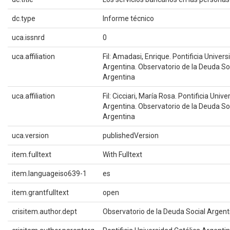
dc.type
Informe técnico
uca.issnrd
0
uca.affiliation
Fil: Amadasi, Enrique. Pontificia Univers
Argentina. Observatorio de la Deuda So
Argentina
uca.affiliation
Fil: Cicciari, María Rosa. Pontificia Univ
Argentina. Observatorio de la Deuda So
Argentina
uca.version
publishedVersion
item.fulltext
With Fulltext
item.languageiso639-1
es
item.grantfulltext
open
crisitem.author.dept
Observatorio de la Deuda Social Argent