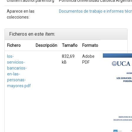
crisitem.author.parentorg
Pontificia Universidad Católica Argenti
Aparece en las
Documentos de trabajo e informes téc
colecciones:
Ficheros en este ítem:
Fichero
Descripción
Tamaño
Formato
los-
832,69
Adobe
servicios-
kB
PDF
bancarios-
en-las-
personas-
mayores.pdf