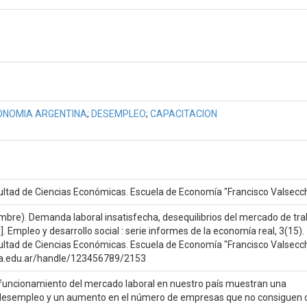
ONOMIA ARGENTINA
;
DESEMPLEO
;
CAPACITACION
cultad de Ciencias Económicas. Escuela de Economía "Francisco Valsecch
iembre). Demanda laboral insatisfecha, desequilibrios del mercado de tra
]. Empleo y desarrollo social : serie informes de la economía real, 3(15).
cultad de Ciencias Económicas. Escuela de Economía "Francisco Valsecch
.uca.edu.ar/handle/123456789/2153
l funcionamiento del mercado laboral en nuestro país muestran una
l desempleo y un aumento en el número de empresas que no consiguen c