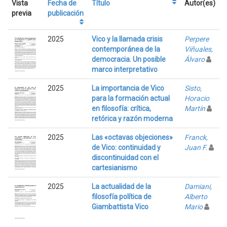
Vista
Fecha de
Título
Autor(es)
previa
publicación
2025
Vico y la llamada crisis
Perpere
contemporánea de la
Viñuales,
democracia. Un posible
Álvaro
marco interpretativo
2025
La importancia de Vico
Sisto,
para la formación actual
Horacio
en filosofía: crítica,
Martín
retórica y razón moderna
2025
Las «octavas objeciones»
Franck,
de Vico: continuidad y
Juan F.
discontinuidad con el
cartesianismo
2025
La actualidad de la
Damiani,
filosofía política de
Alberto
Giambattista Vico
Mario