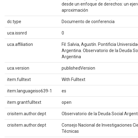
desde un enfoque de derechos: un ejerc
aproximación
dc.type
Documento de conferencia
uca.issnrd
0
uca.affiliation
Fil: Salvia, Agustín. Pontificia Universid
Argentina. Observatorio de la Deuda So
Argentina
uca.version
publishedVersion
item.fulltext
With Fulltext
item.languageiso639-1
es
item.grantfulltext
open
crisitem.author.dept
Observatorio de la Deuda Social Argent
crisitem.author.dept
Consejo Nacional de Investigaciones Cie
Técnicas