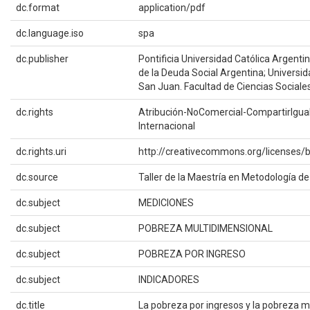
dc.format
application/pdf
dc.language.iso
spa
dc.publisher
Pontificia Universidad Católica Argenti
de la Deuda Social Argentina; Universid
San Juan. Facultad de Ciencias Sociale
dc.rights
Atribución-NoComercial-CompartirIgual
Internacional
dc.rights.uri
http://creativecommons.org/licenses/b
dc.source
Taller de la Maestría en Metodología de 
dc.subject
MEDICIONES
dc.subject
POBREZA MULTIDIMENSIONAL
dc.subject
POBREZA POR INGRESO
dc.subject
INDICADORES
dc.title
La pobreza por ingresos y la pobreza m