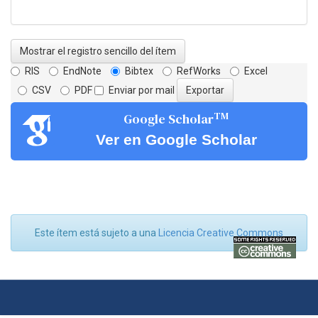
Mostrar el registro sencillo del ítem
RIS
EndNote
Bibtex
RefWorks
Excel
CSV
PDF
Enviar por mail
TM
Google Scholar
Ver en Google Scholar
Este ítem está sujeto a una
Licencia Creative Commons