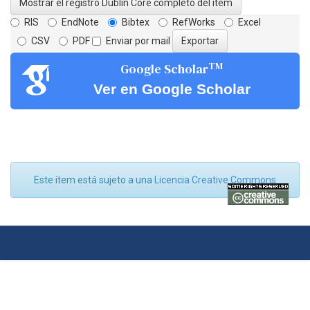
Mostrar el registro Dublin Core completo del ítem
RIS
EndNote
Bibtex
RefWorks
Excel
CSV
PDF
Enviar por mail
TM
Google Scholar
Ver en Google Scholar
Este ítem está sujeto a una
Licencia Creative Commons