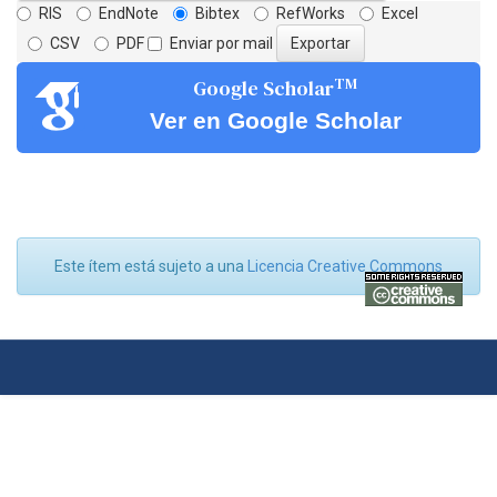
RIS
EndNote
Bibtex
RefWorks
Excel
CSV
PDF
Enviar por mail
TM
Google Scholar
Ver en Google Scholar
Este ítem está sujeto a una
Licencia Creative Commons