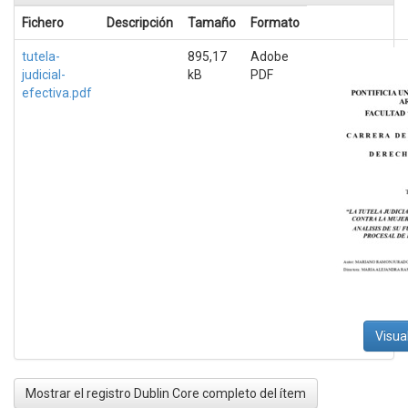
Fichero
Descripción
Tamaño
Formato
tutela-
895,17
Adobe
judicial-
kB
PDF
efectiva.pdf
Visua
Mostrar el registro Dublin Core completo del ítem