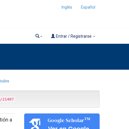
Inglés
Español
Entrar / Registrarse
ículos
/21407
TM
tión a
Google Scholar
Ver en Google