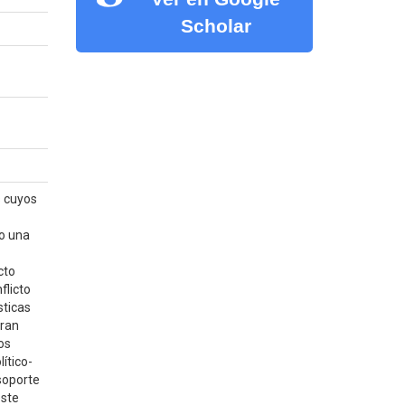
Scholar
s cuyos
no una
cto
flicto
sticas
aran
os
ítico-
soporte
este