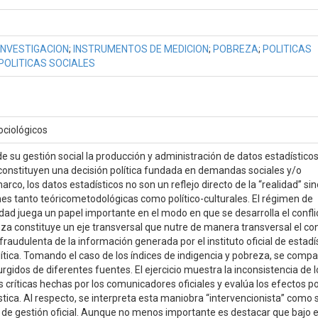
INVESTIGACION
;
INSTRUMENTOS DE MEDICION
;
POBREZA
;
POLITICAS
POLITICAS SOCIALES
ociológicos
 su gestión social la producción y administración de datos estadístico
onstituyen una decisión política fundada en demandas sociales y/o
rco, los datos estadísticos no son un reflejo directo de la “realidad” si
s tanto teóricometodológicas como político-culturales. El régimen de
ad juega un papel importante en el modo en que se desarrolla el confli
eza constituye un eje transversal que nutre de manera transversal el con
 fraudulenta de la información generada por el instituto oficial de estadí
ítica. Tomando el caso de los índices de indigencia y pobreza, se comp
urgidos de diferentes fuentes. El ejercicio muestra la inconsistencia de l
críticas hechas por los comunicadores oficiales y evalúa los efectos pol
stica. Al respecto, se interpreta esta maniobra “intervencionista” como 
le de gestión oficial. Aunque no menos importante es destacar que bajo 