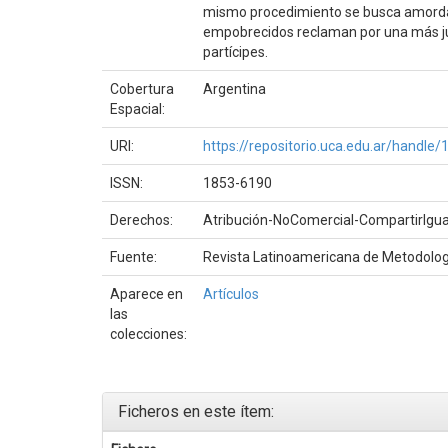
mismo procedimiento se busca amordazar
empobrecidos reclaman por una más jus
partícipes.
Cobertura
Argentina
Espacial:
URI:
https://repositorio.uca.edu.ar/handl
ISSN:
1853-6190
Derechos:
Atribución-NoComercial-CompartirIgual
Fuente:
Revista Latinoamericana de Metodología
Aparece en
Artículos
las
colecciones:
Ficheros en este ítem: