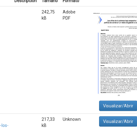
Descripción
Tamaño
Formato
242,75
Adobe
kB
PDF
Visualizar/Abrir
217,33
Unknown
Visualizar/Abrir
-los-
kB