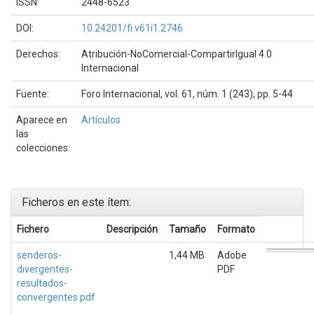
ISSN:
2448-6523
DOI:
10.24201/fi.v61i1.2746
Derechos:
Atribución-NoComercial-CompartirIgual 4.0
Internacional
Fuente:
Foro Internacional, vol. 61, núm. 1 (243), pp. 5-44
Aparece en
Artículos
las
colecciones:
Ficheros en este ítem:
Fichero
Descripción
Tamaño
Formato
senderos-
1,44 MB
Adobe
divergentes-
PDF
resultados-
convergentes.pdf