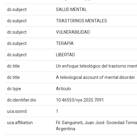
dc.subject
SALUD MENTAL
dc.subject
TRASTORNOS MENTALES
dc.subject
VULNERABILIDAD
dc.subject
TERAPIA
dc.subject
LIBERTAD
dc.title
Un enfoque teleológico del trastorno men
dc.title
A teleological account of mental disorder
dc.type
Artículo
dc.identifier.doi
10.46553/vye.2025.7091
uca.issnrd
1
uca.affiliation
Fil: Sanguineti, Juan José. Sociedad Tomi
Argentina