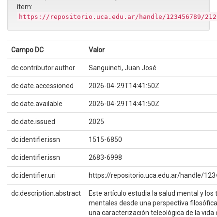
ítem:
https://repositorio.uca.edu.ar/handle/123456789/212
Campo DC
Valor
dc.contributor.author
Sanguineti, Juan José
dc.date.accessioned
2026-04-29T14:41:50Z
dc.date.available
2026-04-29T14:41:50Z
dc.date.issued
2025
dc.identifier.issn
1515-6850
dc.identifier.issn
2683-6998
dc.identifier.uri
https://repositorio.uca.edu.ar/handle/1
dc.description.abstract
Este artículo estudia la salud mental y los
mentales desde una perspectiva filosófica
una caracterización teleológica de la vida c