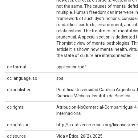
not the same. The causes of mental defic
multiple. Human freedom can intervene i
framework of such dysfunctions, consider
modalities, contexts, environment, and in
relationships. The treatment of mental dis
prudential. A special section is dedicated t
Thomistic view of mental pathologies. Th
article it is shown how mental health, virtu
the state of culture are interconnected.
dc.format
application/pdf
dc.language.iso
spa
dc.publisher
Pontificia Universidad Católica Argentina.
Ciencias Médicas. Instituto de Bioética
dc.rights
Atribución-NoComercial-CompartirIgual 4
Internacional
dc.rights.uri
http://creativecommons.org/licenses/by-
dc.source
Vida y Ética. 26(2), 2025.