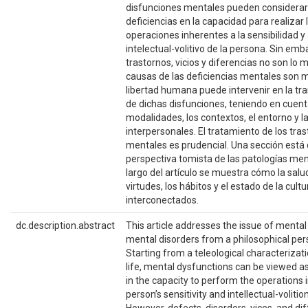
disfunciones mentales pueden considera
deficiencias en la capacidad para realizar 
operaciones inherentes a la sensibilidad y a
intelectual-volitivo de la persona. Sin emb
trastornos, vicios y diferencias no son lo 
causas de las deficiencias mentales son mú
libertad humana puede intervenir en la t
de dichas disfunciones, teniendo en cuent
modalidades, los contextos, el entorno y l
interpersonales. El tratamiento de los tra
mentales es prudencial. Una sección está 
perspectiva tomista de las patologías ment
largo del artículo se muestra cómo la salu
virtudes, los hábitos y el estado de la cult
interconectados.
dc.description.abstract
This article addresses the issue of mental
mental disorders from a philosophical per
Starting from a teleological characterizati
life, mental dysfunctions can be viewed as
in the capacity to perform the operations 
person’s sensitivity and intellectual-volition
However, defects, disorders, vices, and di