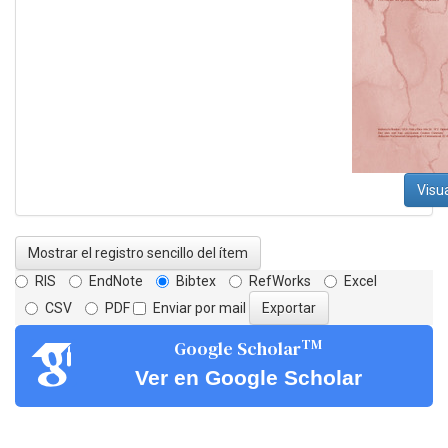
Visua
Mostrar el registro sencillo del ítem
RIS
EndNote
Bibtex
RefWorks
Excel
CSV
PDF
Enviar por mail
TM
Google Scholar
Ver en Google Scholar