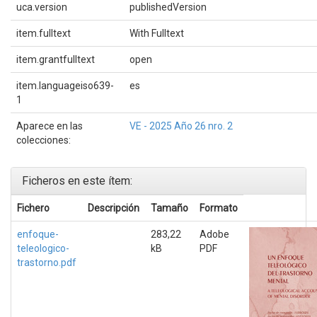
uca.version
publishedVersion
item.fulltext
With Fulltext
item.grantfulltext
open
item.languageiso639-
es
1
Aparece en las
VE - 2025 Año 26 nro. 2
colecciones:
Ficheros en este ítem:
Fichero
Descripción
Tamaño
Formato
enfoque-
283,22
Adobe
teleologico-
kB
PDF
trastorno.pdf