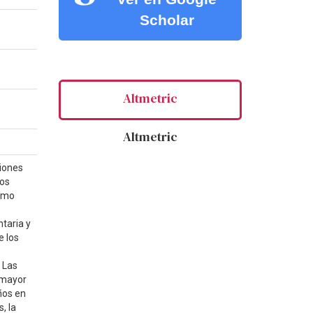
Scholar
Altmetric
Altmetric
ciones
tos
como
ntaria y
e los
 Las
 mayor
ños en
, la