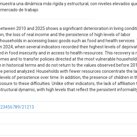
al muestra una dinámica más rígida y estructural, con niveles elevados qu
l mercado de trabajo.
between 2010 and 2025 shows a significant deterioration in living condit
on, the loss of real income and the persistence of high levels of labor
of households in accessing basic goods such as food and health services.
in 2024, when several indicators recorded their highest levels of deprivat
 in food insecurity and in access to health resources. This recovery is 
comes and to transfer policies directed at the most vulnerable household
 in historical terms and do not return to the values observed before 20
tire period analyzed. Households with fewer resources concentrate the l
evels of persistence over time. In addition, the presence of children in t
re to these difficulties. Unlike other indicators, the lack of affiliation 
tructural dynamic, with high levels that reflect the persistent informalit
e/123456789/21213