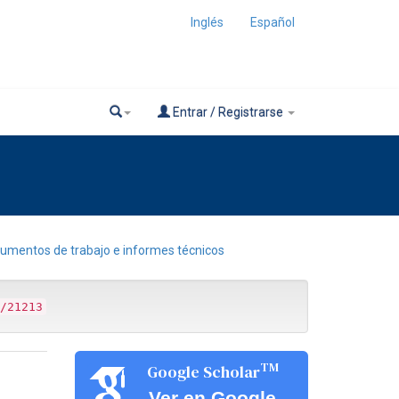
Inglés
Español
Entrar / Registrarse
umentos de trabajo e informes técnicos
/21213
TM
Google Scholar
Ver en Google