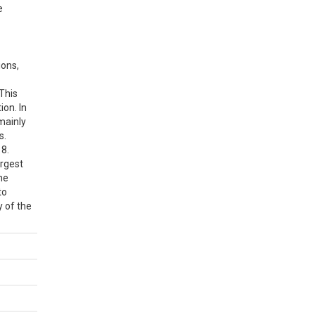
e
ions,
 This
ion. In
mainly
s.
18.
argest
he
to
y of the