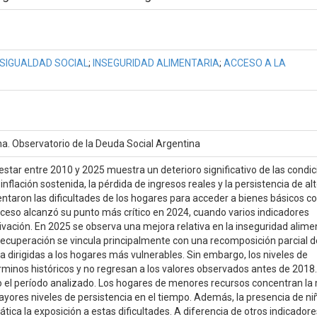
SIGUALDAD SOCIAL
;
INSEGURIDAD ALIMENTARIA
;
ACCESO A LA
ina. Observatorio de la Deuda Social Argentina
estar entre 2010 y 2025 muestra un deterioro significativo de las condi
nflación sostenida, la pérdida de ingresos reales y la persistencia de al
entaron las dificultades de los hogares para acceder a bienes básicos 
roceso alcanzó su punto más crítico en 2024, cuando varios indicadores
ivación. En 2025 se observa una mejora relativa en la inseguridad alime
 recuperación se vincula principalmente con una recomposición parcial d
ia dirigidas a los hogares más vulnerables. Sin embargo, los niveles de
rminos históricos y no regresan a los valores observados antes de 2018.
o el período analizado. Los hogares de menores recursos concentran la
ayores niveles de persistencia en el tiempo. Además, la presencia de ni
ca la exposición a estas dificultades. A diferencia de otros indicadores