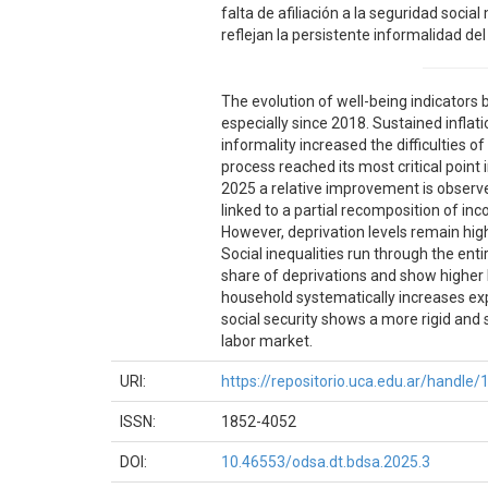
falta de afiliación a la seguridad soci
reflejan la persistente informalidad de
The evolution of well-being indicators 
especially since 2018. Sustained inflati
informality increased the difficulties 
process reached its most critical point 
2025 a relative improvement is observed
linked to a partial recomposition of in
However, deprivation levels remain high
Social inequalities run through the en
share of deprivations and show higher l
household systematically increases exposu
social security shows a more rigid and s
labor market.
URI:
https://repositorio.uca.edu.ar/handl
ISSN:
1852-4052
DOI:
10.46553/odsa.dt.bdsa.2025.3