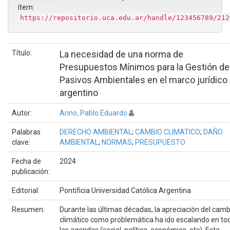
ítem:
https://repositorio.uca.edu.ar/handle/123456789/212
Título:
La necesidad de una norma de
Presupuestos Mínimos para la Gestión de
Pasivos Ambientales en el marco jurídico
argentino
Autor:
Arino, Pablo Eduardo
Palabras
DERECHO AMBIENTAL
;
CAMBIO CLIMATICO
;
DAÑO
clave:
AMBIENTAL
;
NORMAS
;
PRESUPUESTO
Fecha de
2024
publicación:
Editorial:
Pontificia Universidad Católica Argentina
Resumen:
Durante las últimas décadas, la apreciación del camb
climático como problemática ha ido escalando en to
las agendas (social, política, económica, etc). Esta