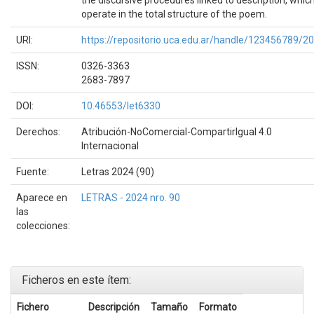
operate in the total structure of the poem.
URI:
https://repositorio.uca.edu.ar/handle/123456789/2
ISSN:
0326-3363
2683-7897
DOI:
10.46553/let6330
Derechos:
Atribución-NoComercial-CompartirIgual 4.0
Internacional
Fuente:
Letras 2024 (90)
Aparece en
LETRAS - 2024 nro. 90
las
colecciones:
Ficheros en este ítem:
Fichero
Descripción
Tamaño
Formato