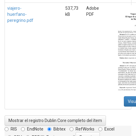
viajero-
537,73
Adobe
huerfano-
kB
PDF
peregrino.pdf
Visu
Mostrar el registro Dublin Core completo del ítem
RIS
EndNote
Bibtex
RefWorks
Excel