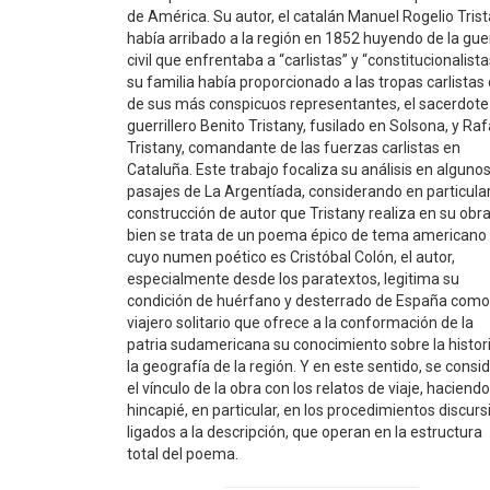
de América. Su autor, el catalán Manuel Rogelio Trist
había arribado a la región en 1852 huyendo de la gue
civil que enfrentaba a “carlistas” y “constitucionalista
su familia había proporcionado a las tropas carlistas
de sus más conspicuos representantes, el sacerdote
guerrillero Benito Tristany, fusilado en Solsona, y Raf
Tristany, comandante de las fuerzas carlistas en
Cataluña. Este trabajo focaliza su análisis en alguno
pasajes de La Argentíada, considerando en particular
construcción de autor que Tristany realiza en su obra
bien se trata de un poema épico de tema americano
cuyo numen poético es Cristóbal Colón, el autor,
especialmente desde los paratextos, legitima su
condición de huérfano y desterrado de España como
viajero solitario que ofrece a la conformación de la
patria sudamericana su conocimiento sobre la histori
la geografía de la región. Y en este sentido, se consi
el vínculo de la obra con los relatos de viaje, haciendo
hincapié, en particular, en los procedimientos discurs
ligados a la descripción, que operan en la estructura
total del poema.