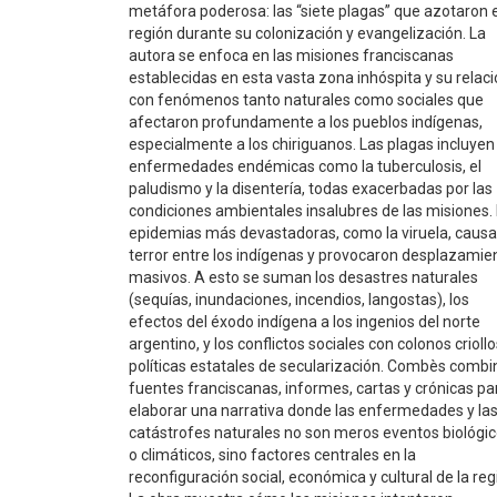
metáfora poderosa: las “siete plagas” que azotaron 
región durante su colonización y evangelización. La
autora se enfoca en las misiones franciscanas
establecidas en esta vasta zona inhóspita y su relac
con fenómenos tanto naturales como sociales que
afectaron profundamente a los pueblos indígenas,
especialmente a los chiriguanos. Las plagas incluyen
enfermedades endémicas como la tuberculosis, el
paludismo y la disentería, todas exacerbadas por las
condiciones ambientales insalubres de las misiones.
epidemias más devastadoras, como la viruela, caus
terror entre los indígenas y provocaron desplazamie
masivos. A esto se suman los desastres naturales
(sequías, inundaciones, incendios, langostas), los
efectos del éxodo indígena a los ingenios del norte
argentino, y los conflictos sociales con colonos criollo
políticas estatales de secularización. Combès combi
fuentes franciscanas, informes, cartas y crónicas pa
elaborar una narrativa donde las enfermedades y la
catástrofes naturales no son meros eventos biológi
o climáticos, sino factores centrales en la
reconfiguración social, económica y cultural de la reg