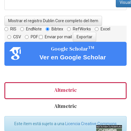
Visual
Mostrar el registro Dublin Core completo del ítem
RIS
EndNote
Bibtex
RefWorks
Excel
CSV
PDF
Enviar por mail
TM
Google Scholar
Ver en Google Scholar
Altmetric
Altmetric
Este ítem está sujeto a una
Licencia Creative Commons