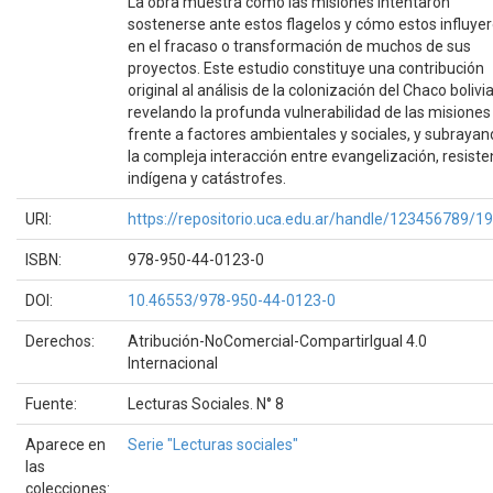
La obra muestra cómo las misiones intentaron
sostenerse ante estos flagelos y cómo estos influye
en el fracaso o transformación de muchos de sus
proyectos. Este estudio constituye una contribución
original al análisis de la colonización del Chaco bolivi
revelando la profunda vulnerabilidad de las misiones
frente a factores ambientales y sociales, y subraya
la compleja interacción entre evangelización, resiste
indígena y catástrofes.
URI:
https://repositorio.uca.edu.ar/handle/123456789/1
ISBN:
978-950-44-0123-0
DOI:
10.46553/978-950-44-0123-0
Derechos:
Atribución-NoComercial-CompartirIgual 4.0
Internacional
Fuente:
Lecturas Sociales. N° 8
Aparece en
Serie "Lecturas sociales"
las
colecciones: