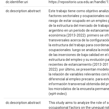
dc.identifier.uri
https://repositorio.uca.edu.ar/handl
dc.description.abstract
Este trabajo tiene como objetivo analiza
factores sectoriales y ocupacionales so
riesgo de estar ocupado en un empleo 
de la estructura del mercado de trabaj
argentino en un período de estancamien
económica (2013-2022). primero se of
transversales acerca de la configuraci
la estructura del trabajo para coordena
ocupacionales. luego se analiza la incid
de las inserciones de baja calidad en el i
estructura del empleo y su evolución pa
recientes de estancamiento (2013-2017)
2022). por último, se presentan modelos
la relación de variables relevantes con 
diferencial al empleo precario. para esto
información transversal obtenida del 
los microdatos de la encuesta perman
(epH-indec).
dc.description.abstract
This study aims to analyze the role of 
occupational factors on the unequal ris