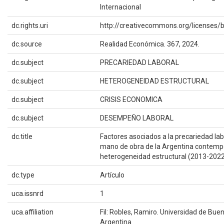
Internacional
dc.rights.uri
http://creativecommons.org/licenses/b
dc.source
Realidad Económica. 367, 2024.
dc.subject
PRECARIEDAD LABORAL
dc.subject
HETEROGENEIDAD ESTRUCTURAL
dc.subject
CRISIS ECONOMICA
dc.subject
DESEMPEÑO LABORAL
dc.title
Factores asociados a la precariedad lab
mano de obra de la Argentina contemp
heterogeneidad estructural (2013-202
dc.type
Artículo
uca.issnrd
1
uca.affiliation
Fil: Robles, Ramiro. Universidad de Buen
Argentina