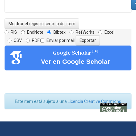
Mostrar el registro sencillo del ítem
RIS
EndNote
Bibtex
RefWorks
Excel
CSV
PDF
Enviar por mail
TM
Google Scholar
Ver en Google Scholar
Este ítem está sujeto a una
Licencia Creative Commons