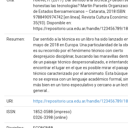
honestas las tecnologías? Martín Parselis Organizac
de Estados Iberoamericanos – Catarata, 2018 ISBN:
9788490974742 [en línea]. Revista Cultura Económi
35(93). Disponible en:
https://repositorio.uca.edu.ar/handle/123456789/1
Resumen:
Dar sentido a la técnica es un libro ha sido lanzado e
mayo de 2018 en Europa. Una particularidad de la ob
es su recorrido por el fenómeno técnico con cierto
desprejuicio disciplinar, buscando las maravillas dent
de un paisaje técnico despersonalizado, e intentand
encontrar el lugar en el que es posible mirar el paisaj
técnico caracterizado por el anonimato. Esta búsqu
no se expresa con un lenguaje académico formal, si
más bien en un tono especulativo y cercano a un lect
general...
URI:
https://repositorio.uca.edu.ar/handle/123456789/1
ISSN:
1852-0588 (impreso)
0326-3398 (online)
Disciplina:
ECONOMIA