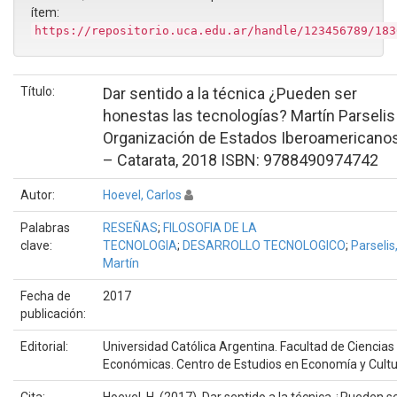
ítem:
https://repositorio.uca.edu.ar/handle/123456789/183
Título:
Dar sentido a la técnica ¿Pueden ser
honestas las tecnologías? Martín Parselis
Organización de Estados Iberoamericano
– Catarata, 2018 ISBN: 9788490974742
Autor:
Hoevel, Carlos
Palabras
RESEÑAS
;
FILOSOFIA DE LA
clave:
TECNOLOGIA
;
DESARROLLO TECNOLOGICO
;
Parselis
Martín
Fecha de
2017
publicación:
Editorial:
Universidad Católica Argentina. Facultad de Ciencias
Económicas. Centro de Estudios en Economía y Cult
Cita:
Hoevel, H. (2017). Dar sentido a la técnica ¿Pueden s