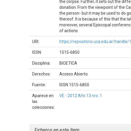
the corpse. Further, it sets out the dif
donation. From the viewpoint of the Ca
the person- but it may be used to do go
thereof. It is because of this that the
moreover, several Episcopal conference
of actions
URI:
https://repositorio.uca.edu.ar/handl
ISSN:
1515-6850
Disciplina:
BIOETICA
Derechos:
Acceso Abierto
Fuente:
ISSN 1515-6850
Aparece en
VE - 2012 Año 13 nro. 1
las
colecciones:
Ficheros en este ítem: