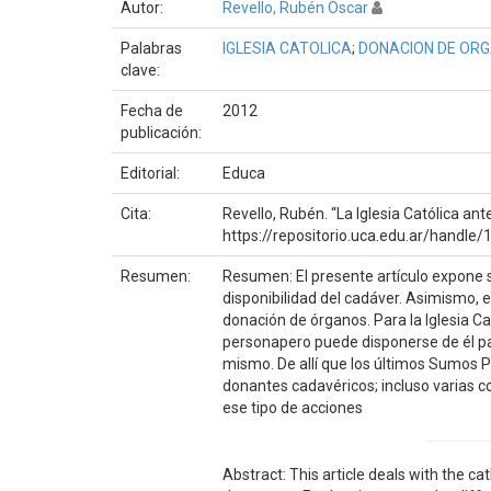
Autor:
Revello, Rubén Oscar
Palabras
IGLESIA CATOLICA
;
DONACION DE OR
clave:
Fecha de
2012
publicación:
Editorial:
Educa
Cita:
Revello, Rubén. “La Iglesia Católica ante
https://repositorio.uca.edu.ar/handl
Resumen:
Resumen: El presente artículo expone so
disponibilidad del cadáver. Asimismo, ex
donación de órganos. Para la Iglesia Ca
personapero puede disponerse de él para
mismo. De allí que los últimos Sumos 
donantes cadavéricos; incluso varias c
ese tipo de acciones
Abstract: This article deals with the ca