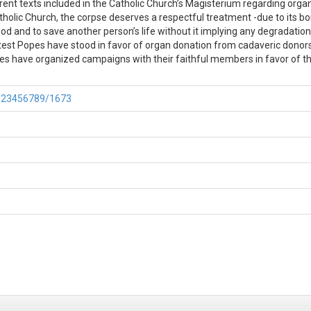
ferent texts included in the Catholic Church’s Magisterium regarding orga
tholic Church, the corpse deserves a respectful treatment -due to its b
od and to save another person’s life without it implying any degradation
 latest Popes have stood in favor of organ donation from cadaveric donors
s have organized campaigns with their faithful members in favor of th
e/123456789/1673