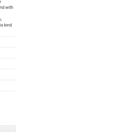
n
ond with
;
is kind