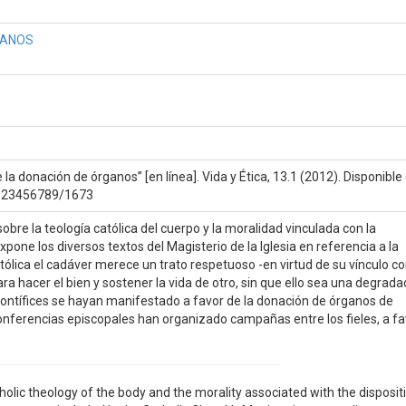
GANOS
 la donación de órganos” [en línea]. Vida y Ética, 13.1 (2012). Disponible
e/123456789/1673
bre la teología católica del cuerpo y la moralidad vinculada con la
pone los diversos textos del Magisterio de la Iglesia en referencia a la
tólica el cadáver merece un trato respetuoso -en virtud de su vínculo co
 hacer el bien y sostener la vida de otro, sin que ello sea una degrada
Pontífices se hayan manifestado a favor de la donación de órganos de
onferencias episcopales han organizado campañas entre los fieles, a fa
tholic theology of the body and the morality associated with the disposit