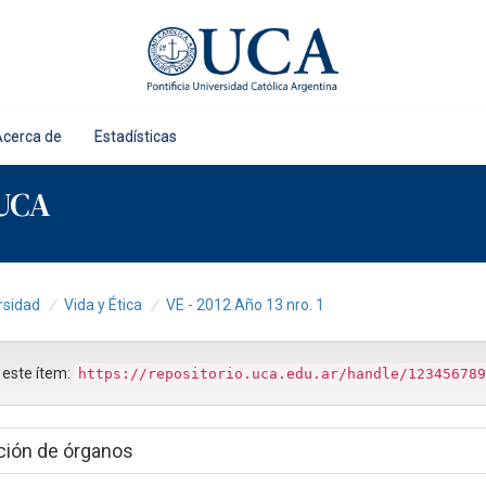
Acerca de
Estadísticas
 UCA
rsidad
Vida y Ética
VE - 2012 Año 13 nro. 1
r este ítem:
https://repositorio.uca.edu.ar/handle/123456789
ación de órganos