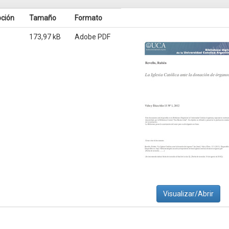
pción
Tamaño
Formato
173,97 kB
Adobe PDF
Visualizar/Abrir