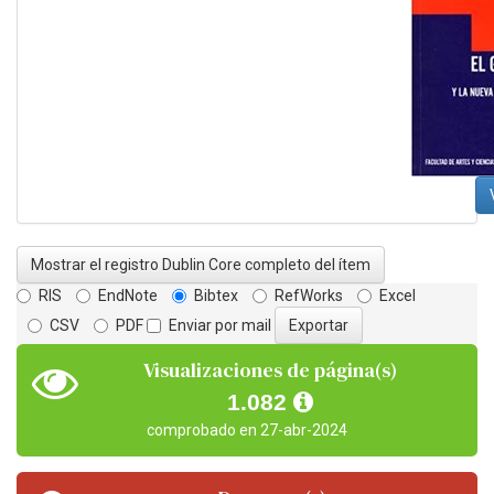
Mostrar el registro Dublin Core completo del ítem
RIS
EndNote
Bibtex
RefWorks
Excel
CSV
PDF
Enviar por mail
Visualizaciones de página(s)
1.082
comprobado en 27-abr-2024