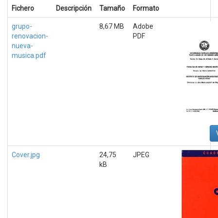
Fichero
Descripción
Tamaño
Formato
grupo-
8,67 MB
Adobe
renovacion-
PDF
nueva-
musica.pdf
Cover.jpg
24,75
JPEG
kB