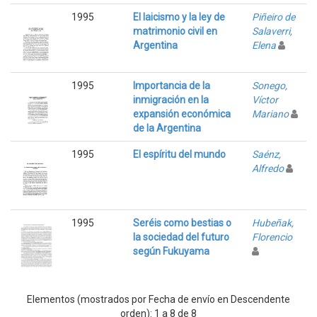
1995
El laicismo y la ley de
Piñeiro de
matrimonio civil en
Salaverri,
Argentina
Elena
1995
Importancia de la
Sonego,
inmigración en la
Víctor
expansión económica
Mariano
de la Argentina
1995
El espíritu del mundo
Saénz,
Alfredo
1995
Seréis como bestias o
Hubeñak,
la sociedad del futuro
Florencio
según Fukuyama
Elementos (mostrados por Fecha de envío en Descendente
orden): 1 a 8 de 8