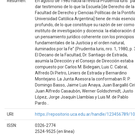
Resumen:
En agosto de 1980 nacía la revista Prudentia Iuris “p
dar testimonio de lo que la Escuela [de Derecho de la
Facultad de Derecho y Ciencias Políticas de la Pontifi
Universidad Católica Argentina] tiene de más esencia
profundo, de lo que constituye su razón de ser como
instituto de investigación y docencia: la elaboración 
un pensamiento jurídico coherente con los principios
fundamentales de la Justicia y el orden natural,
iluminados por la Fe” (Prudentia Iuris, nro. 1, 1980, p. 
El Decano de la Facultad, Dr. Santiago de Estrada,
asumía la Dirección y el Consejo de Dirección estaba
compuesto por Carlos M. Bidegain, Luis C. Cabral,
Alfredo Di Pietro, Liniers de Estrada y Bernardino
Montejano. La Junta Asesora la conformaban R. P.
Domingo Basso, Jaime Luis Anaya, Juan Bargalló Ciri
Juan Alfredo Casaubón, Werner Goldschmidt, Justo
López, Jorge Joaquín Llambías y Luis M. de Pablo
Pardo...
URI:
https://repositorio.uca.edu.ar/handle/123456789/1
ISSN:
0326-2774
2524-9525 (en línea)