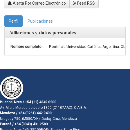
Alerta Por Correo Electrónico
Feed RSS
Perfil
Publicaciones
Afiliaciones y datos personales
Nombre completo
Pontificia Universidad Católica Argentina. Obse
Buenos Aires / +54 (11) 4349 0200
Av. Alicia Moreau de Justo 1300 (C1107AAZ). C.A.B.A.
Mendoza / +54 (0261) 442 9400
Uruguay 750, (M550AYH). Godoy Cruz, Mendoza
Paraná / +54 (0343) 431 2583
Buenos Aires 249 (E3100BQF). Paraná, Entre Ríos