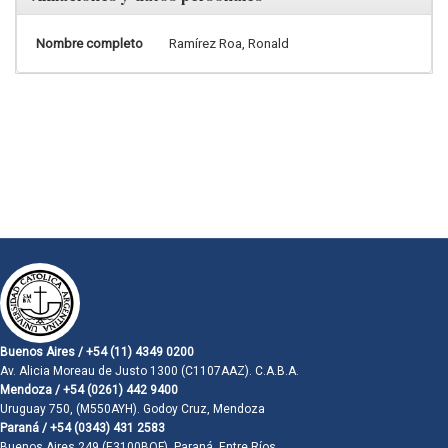
Nombre completo
Ramírez Roa, Ronald
Buenos Aires / +54 (11) 4349 0200
Av. Alicia Moreau de Justo 1300 (C1107AAZ). C.A.B.A.
Mendoza / +54 (0261) 442 9400
Uruguay 750, (M550AYH). Godoy Cruz, Mendoza
Paraná / +54 (0343) 431 2583
Buenos Aires 249 (E3100BQF). Paraná, Entre Ríos