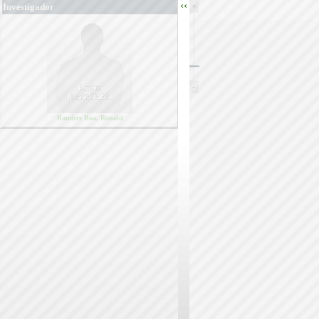
‹‹
+
Investigador
-
Ramírez Roa, Ronald