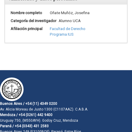
Nombre completo
Oñate Muñóz, Josefina
Categoría del investigador
Alumno UCA
Afiliación principal
Facultad de Derecho
Programa IUS
Buenos Aires / +54 (11) 4349 0200
Av. Alicia Moreau de Justo 1300 (C1107AAZ). C.A.B.A.
Mendoza / +54 (0261) 442 9400
Uruguay 750, (M550AYH). Godoy Cruz, Mendoza
Paraná / +54 (0343) 431 2583
Buenos Aires 249 (E3100BQF). Paraná, Entre Ríos