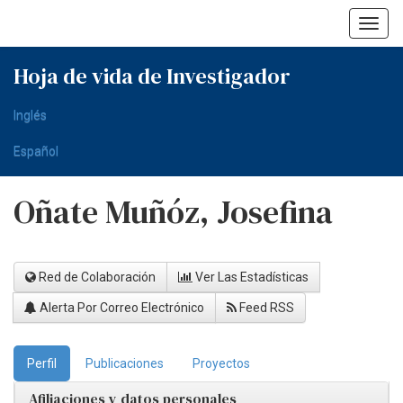
Skip
navigation
Hoja de vida de Investigador
Inglés
Español
Oñate Muñóz, Josefina
Red de Colaboración
Ver Las Estadísticas
Alerta Por Correo Electrónico
Feed RSS
Perfil
Publicaciones
Proyectos
Afiliaciones y datos personales