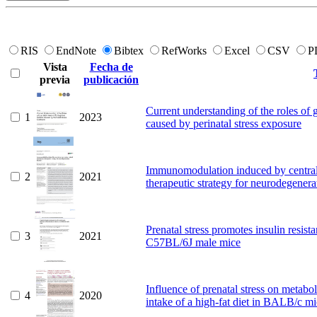
RIS
EndNote
Bibtex
RefWorks
Excel
CSV
P
Vista
Fecha de
previa
publicación
Current understanding of the roles of g
1
2023
caused by perinatal stress exposure
Immunomodulation induced by central 
2
2021
therapeutic strategy for neurodegenera
Prenatal stress promotes insulin resist
3
2021
C57BL/6J male mice
Influence of prenatal stress on metabo
4
2020
intake of a high-fat diet in BALB/c m