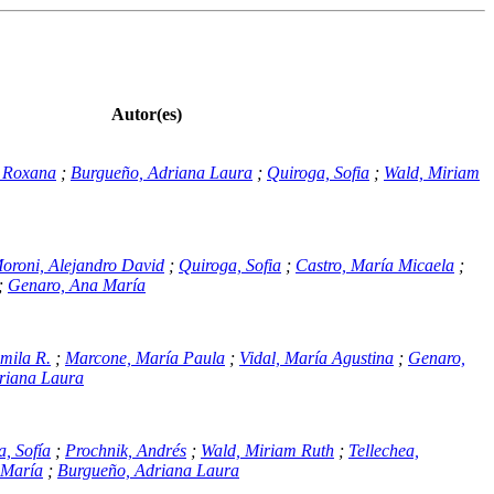
Autor(es)
a Roxana
;
Burgueño, Adriana Laura
;
Quiroga, Sofia
;
Wald, Miriam
oroni, Alejandro David
;
Quiroga, Sofia
;
Castro, María Micaela
;
;
Genaro, Ana María
amila R.
;
Marcone, María Paula
;
Vidal, María Agustina
;
Genaro,
riana Laura
, Sofía
;
Prochnik, Andrés
;
Wald, Miriam Ruth
;
Tellechea,
 María
;
Burgueño, Adriana Laura