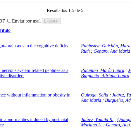
Resultados 1-5 de 5.
DF
Enviar por mail
Título
ut–brain axis in the cognitive deficits
Rubinstein Guichón, Mar
Ruth
;
Genaro, Ana María
nervous system-related peptides as a
Palumbo, María Laura
;
M
tive disorders
Burgueño, Adriana Laura
ance without inflammation or obesity in
Quiroga, Sofia
;
Juárez, Y
Ana María
;
Burgueño, Ad
lic abnormalities induced by postnatal
Juárez, Yamila R.
;
Quiroga
ice
Mariana L.
;
Genaro, Ana