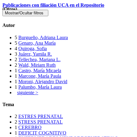
Publicaciones con filiación UCA en el Repositorio
(Otros)
Mostrar/Ocultar filtros
Autor
5
Burgueño, Adriana Laura
5
Genaro, Ana María
4
Quiroga, Sofia
3
Juárez, Yamila R.
2
Tellechea, Mariana L.
2
Wald, Miriam Ruth
1
Castro, María Micaela
1
Marcone, María Paula
1
Moroni, Alejandro David
1
Palumbo, María Laura
siguiente >
Tema
2
ESTRES PRENATAL
2
STRESS PRENATAL
1
CEREBRO
1
DEFICIT COGNITIVO