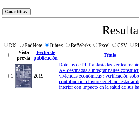
Cerrar filtros
Resulta
RIS
EndNote
Bibtex
RefWorks
Excel
CSV
P
Vista
Fecha de
Título
previa
publicación
Botellas de PET aplastadas verticalmen
AV destinadas a integrar partes construct
1
2019
viviendas económicas : verificación sobr
contribución a favorecer el bienestar amb
interior con impacto en la salud de sus ha