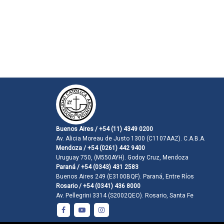
Buenos Aires / +54 (11) 4349 0200
Av. Alicia Moreau de Justo 1300 (C1107AAZ). C.A.B.A.
Mendoza / +54 (0261) 442 9400
Uruguay 750, (M550AYH). Godoy Cruz, Mendoza
Paraná / +54 (0343) 431 2583
Buenos Aires 249 (E3100BQF). Paraná, Entre Ríos
Rosario / +54 (0341) 436 8000
Av. Pellegrini 3314 (S2002QEO). Rosario, Santa Fe