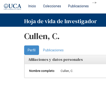
Skip
-->
Inicio
Colecciones
Publicaciones
navigation
Hoja de vida de Investigador
Cullen, C.
Perfil
Publicaciones
Afiliaciones y datos personales
Nombre completo
Cullen, C.