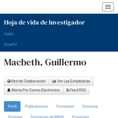
Skip
navigation
Hoja de vida de Investigador
Inglés
Español
Macbeth, Guillermo
Red de Colaboración
Ver Las Estadísticas
Alerta Por Correo Electrónico
Feed RSS
Perfil
Publicaciones
Formación
Docencia
Premios
Formación de RRHH
Proyectos