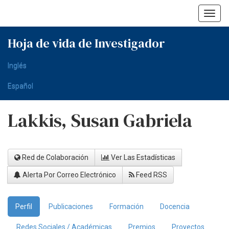
Skip
navigation
Hoja de vida de Investigador
Inglés
Español
Lakkis, Susan Gabriela
Red de Colaboración
Ver Las Estadísticas
Alerta Por Correo Electrónico
Feed RSS
Perfil
Publicaciones
Formación
Docencia
Redes Sociales / Académicas
Premios
Proyectos