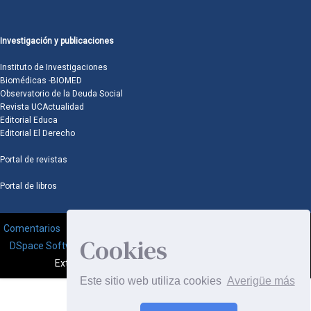
Investigación y publicaciones
Instituto de Investigaciones
Biomédicas -BIOMED
Observatorio de la Deuda Social
Revista UCActualidad
Editorial Educa
Editorial El Derecho
Portal de revistas
Portal de libros
Comentarios
Cookies
DSpace Software
Copyright © 2002-2008
MIT
and
Hewlett-Packard
-
Extensión mantenida y optimizado por
Este sitio web utiliza cookies
Averigüe más