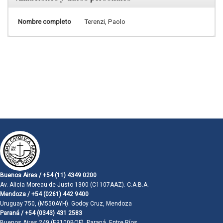
Nombre completo
Terenzi, Paolo
Buenos Aires / +54 (11) 4349 0200
Av. Alicia Moreau de Justo 1300 (C1107AAZ). C.A.B.A.
Mendoza / +54 (0261) 442 9400
Uruguay 750, (M550AYH). Godoy Cruz, Mendoza
Paraná / +54 (0343) 431 2583
Buenos Aires 249 (E3100BQF). Paraná, Entre Ríos