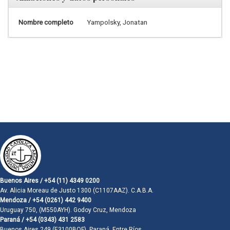
Nombre completo
Yampolsky, Jonatan
Buenos Aires / +54 (11) 4349 0200
Av. Alicia Moreau de Justo 1300 (C1107AAZ). C.A.B.A.
Mendoza / +54 (0261) 442 9400
Uruguay 750, (M550AYH). Godoy Cruz, Mendoza
Paraná / +54 (0343) 431 2583
Buenos Aires 249 (E3100BQF). Paraná, Entre Ríos