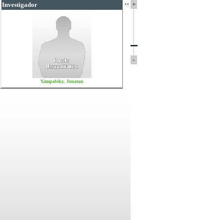
‹‹
+
Investigador
-
Yampolsky, Jonatan