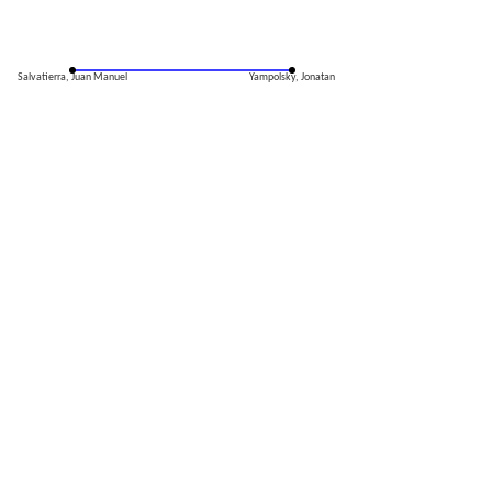
Salvatierra, Juan Manuel
Yampolsky, Jonatan