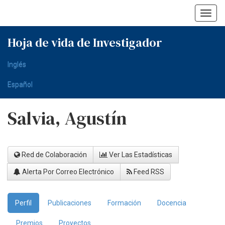
Skip
navigation
Hoja de vida de Investigador
Inglés
Español
Salvia, Agustín
Red de Colaboración
Ver Las Estadísticas
Alerta Por Correo Electrónico
Feed RSS
Perfil
Publicaciones
Formación
Docencia
Premios
Proyectos