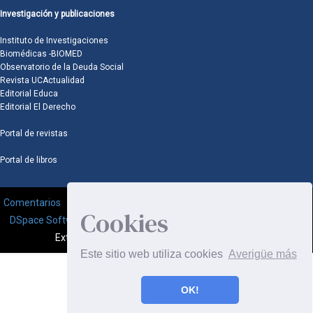
Investigación y publicaciones
Instituto de Investigaciones
Biomédicas -BIOMED
Observatorio de la Deuda Social
Revista UCActualidad
Editorial Educa
Editorial El Derecho
Portal de revistas
Portal de libros
Comentarios
Cookies
DSpace Software
Copyright © 2002-2008
MIT
and
Hewlett-Packard
-
Extensión mantenida y optimizado por
Este sitio web utiliza cookies
Averigüe más
OK!