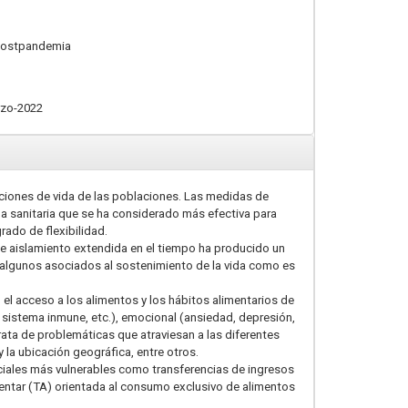
 Postpandemia
rzo-2022
iciones de vida de las poblaciones. Las medidas de
da sanitaria que se ha considerado más efectiva para
rado de flexibilidad.
 de aislamiento extendida en el tiempo ha producido un
s, algunos asociados al sostenimiento de la vida como es
 el acceso a los alimentos y los hábitos alimentarios de
el sistema inmune, etc.), emocional (ansiedad, depresión,
trata de problemáticas que atraviesan a las diferentes
 la ubicación geográfica, entre otros.
sociales más vulnerables como transferencias de ingresos
imentar (TA) orientada al consumo exclusivo de alimentos