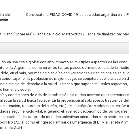
ma de
Convocatoria PISAC-COVID-19. La sociedad argentina en la
ación
n
1 año (12 meses) - Fecha de inicio: Marzo-2021 / Fecha de finalización: Ma
ido en una crisis global con alto impacto en múltiples aspectos de las cond
anto en la Argentina, como en otros tantos países del mundo, ha sido la medi
dido, en el país, por más de cien días con variaciones jurisdiccionales en su g
e constituyen en la población de mayor riesgo, se conjetura que la situación
pleno ejercicio del derecho a la salud. Derecho que supone múltiples aspecto
lo humano y social.
ía y condiciones de vida de la población sin dudas tuvieron que repercutir en
 afectar la salud física (acrecentar la propensión al sobrepeso, trastornos d
ta de atención, trastornos del sueño, etc.) de las niñas/os y adolescentes. Se 
des según el ciclo vital, el género, el nivel socioeconómico de los hogares y
l crisis sanitaria, ha adoptado medidas paleativas orientadas a los sectores 
l por Hijo (AUH) como el Ingreso Familiar de Emergencia (IFE), y la Tarjeta Al
ios de la AUH.