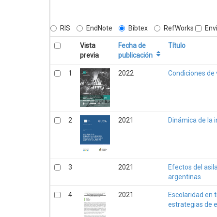
RIS
EndNote
Bibtex
RefWorks
Envi
Vista
Fecha de
Título
previa
publicación
1
2022
Condiciones de v
2
2021
Dinámica de la 
3
2021
Efectos del asil
argentinas
4
2021
Escolaridad en t
estrategias de 