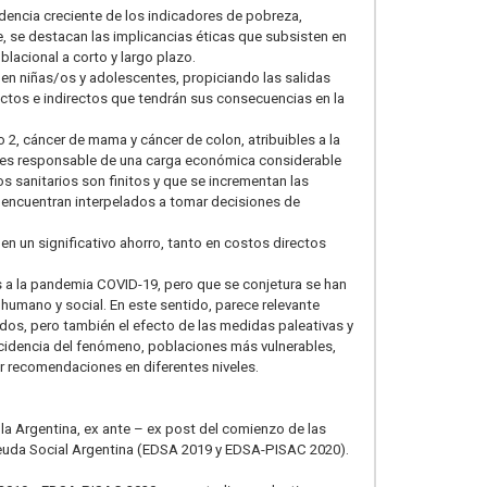
dencia creciente de los indicadores de pobreza,
e, se destacan las implicancias éticas que subsisten en
blacional a corto y largo plazo.
 en niñas/os y adolescentes, propiciando las salidas
irectos e indirectos que tendrán sus consecuencias en la
 2, cáncer de mama y cáncer de colon, atribuibles a la
sica es responsable de una carga económica considerable
os sanitarios son finitos y que se incrementan las
e encuentran interpelados a tomar decisiones de
 en un significativo ahorro, tanto en costos directos
as a la pandemia COVID-19, pero que se conjetura se han
humano y social. En este sentido, parece relevante
ados, pero también el efecto de las medidas paleativas y
incidencia del fenómeno, poblaciones más vulnerables,
r recomendaciones en diferentes niveles.
 la Argentina, ex ante – ex post del comienzo de las
 Deuda Social Argentina (EDSA 2019 y EDSA-PISAC 2020).