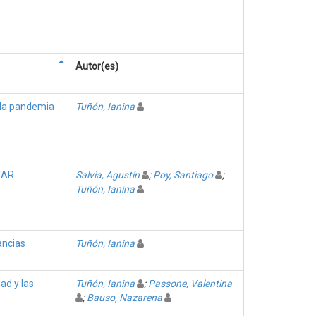
Autor(es)
e la pandemia
Tuñón, Ianina
NTAR
Salvia, Agustín
;
Poy, Santiago
;
Tuñón, Ianina
ancias
Tuñón, Ianina
ad y las
Tuñón, Ianina
;
Passone, Valentina
;
Bauso, Nazarena