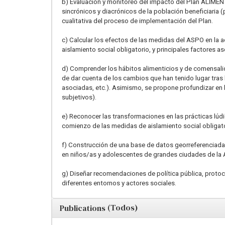
b) Evaluación y monitoreo del impacto del Plan ALIMENT
sincrónicos y diacrónicos de la población beneficiaria 
cualitativa del proceso de implementación del Plan.
c) Calcular los efectos de las medidas del ASPO en la 
aislamiento social obligatorio, y principales factores 
d) Comprender los hábitos alimenticios y de comensalid
de dar cuenta de los cambios que han tenido lugar tras
asociadas, etc.). Asimismo, se propone profundizar en
subjetivos).
e) Reconocer las transformaciones en las prácticas lúd
comienzo de las medidas de aislamiento social obligato
f) Construcción de una base de datos georreferenciada
en niños/as y adolescentes de grandes ciudades de la 
g) Diseñar recomendaciones de política pública, protoco
diferentes entornos y actores sociales.
(Todos)
Publications