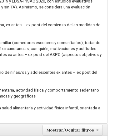
A 2019 y EDSA-PISAC 2020, con estudios evaluativos
n y sin TA). Asimismo, se considera una evaluación
ina, ex antes – ex post del comienzo de las medidas de
familiar (comedores escolares y comunitarios), tratando
 circunstancias, con quién, motivaciones y actitudes
ntes ex antes – ex post del ASPO (aspectos objetivos y
rio de niñas/os y adolescentes ex antes – ex post del
entaria, actividad física y comportamiento sedentario
micas y geográficas.
lud alimentaria y actividad física infantil, orientada a
Mostrar/Ocultar filtros