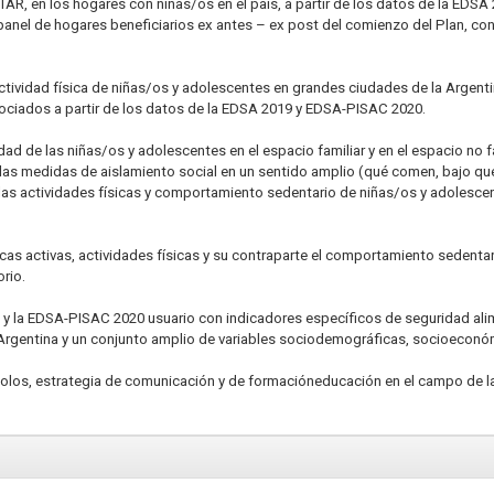
AR, en los hogares con niñas/os en el país, a partir de los datos de la EDS
(panel de hogares beneficiarios ex antes – ex post del comienzo del Plan, co
actividad física de niñas/os y adolescentes en grandes ciudades de la Argent
asociados a partir de los datos de la EDSA 2019 y EDSA-PISAC 2020.
ad de las niñas/os y adolescentes en el espacio familiar y en el espacio no 
 las medidas de aislamiento social en un sentido amplio (qué comen, bajo qué
 las actividades físicas y comportamiento sedentario de niñas/os y adolesce
icas activas, actividades físicas y su contraparte el comportamiento sedenta
rio.
 y la EDSA-PISAC 2020 usuario con indicadores específicos de seguridad alim
Argentina y un conjunto amplio de variables sociodemográficas, socioeconó
los, estrategia de comunicación y de formacióneducación en el campo de la sa