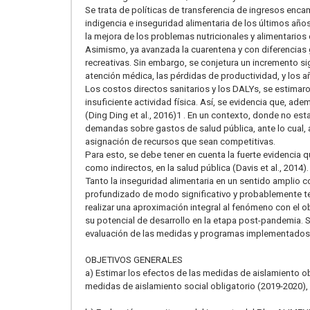
Se trata de políticas de transferencia de ingresos enc
indigencia e inseguridad alimentaria de los últimos año
la mejora de los problemas nutricionales y alimentarios d
Asimismo, ya avanzada la cuarentena y con diferencias g
recreativas. Sin embargo, se conjetura un incremento sig
atención médica, las pérdidas de productividad, y los 
Los costos directos sanitarios y los DALYs, se estimaro
insuficiente actividad física. Así, se evidencia que, ad
(Ding Ding et al., 2016)1 . En un contexto, donde no est
demandas sobre gastos de salud pública, ante lo cual, 
asignación de recursos que sean competitivas.
Para esto, se debe tener en cuenta la fuerte evidencia q
como indirectos, en la salud pública (Davis et al., 2014).
Tanto la inseguridad alimentaria en un sentido amplio c
profundizado de modo significativo y probablemente ten
realizar una aproximación integral al fenómeno con el o
su potencial de desarrollo en la etapa post-pandemia. 
evaluación de las medidas y programas implementados, 
OBJETIVOS GENERALES
a) Estimar los efectos de las medidas de aislamiento obl
medidas de aislamiento social obligatorio (2019-2020),