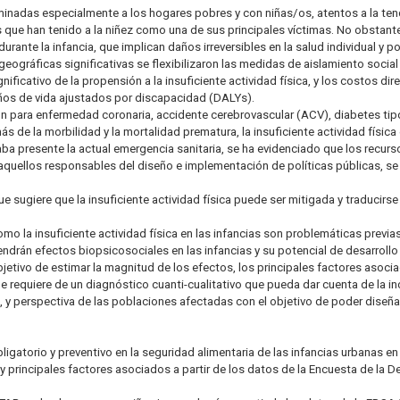
aminadas especialmente a los hogares pobres y con niñas/os, atentos a la ten
s que han tenido a la niñez como una de sus principales víctimas. No obstant
urante la infancia, que implican daños irreversibles en la salud individual y po
eográficas significativas se flexibilizaron las medidas de aislamiento social
nificativo de la propensión a la insuficiente actividad física, y los costos d
años de vida ajustados por discapacidad (DALYs).
n para enfermedad coronaria, accidente cerebrovascular (ACV), diabetes tipo
emás de la morbilidad y la mortalidad prematura, la insuficiente actividad fí
aba presente la actual emergencia sanitaria, se ha evidenciado que los recurs
aquellos responsables del diseño e implementación de políticas públicas, s
ue sugiere que la insuficiente actividad física puede ser mitigada y traducirse
omo la insuficiente actividad física en las infancias son problemáticas previ
drán efectos biopsicosociales en las infancias y su potencial de desarrollo 
bjetivo de estimar la magnitud de los efectos, los principales factores asoci
Se requiere de un diagnóstico cuanti-cualitativo que pueda dar cuenta de la 
y perspectiva de las poblaciones afectadas con el objetivo de poder diseña
igatorio y preventivo en la seguridad alimentaria de las infancias urbanas en
 y principales factores asociados a partir de los datos de la Encuesta de la