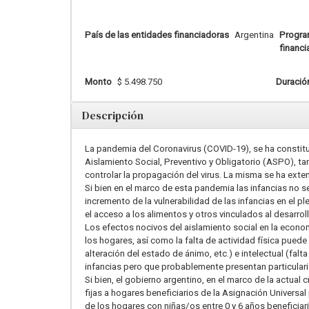
País de las entidades financiadoras
Argentina
Progra
financi
Monto
$ 5.498.750
Duració
Descripción
La pandemia del Coronavirus (COVID-19), se ha constitu
Aislamiento Social, Preventivo y Obligatorio (ASPO), t
controlar la propagación del virus. La misma se ha exten
Si bien en el marco de esta pandemia las infancias no s
incremento de la vulnerabilidad de las infancias en el 
el acceso a los alimentos y otros vinculados al desarrol
Los efectos nocivos del aislamiento social en la econom
los hogares, así como la falta de actividad física puede
alteración del estado de ánimo, etc.) e intelectual (fal
infancias pero que probablemente presentan particularida
Si bien, el gobierno argentino, en el marco de la actua
fijas a hogares beneficiarios de la Asignación Universa
de los hogares con niñas/os entre 0 y 6 años beneficiar