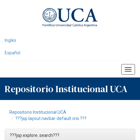
Skip
navigation
Inglés
Español
Repositorio Institucional UCA
Repositorio Institucional UCA
???jsp.layout.navbar-default.cris.???
???jsp.explore..search???