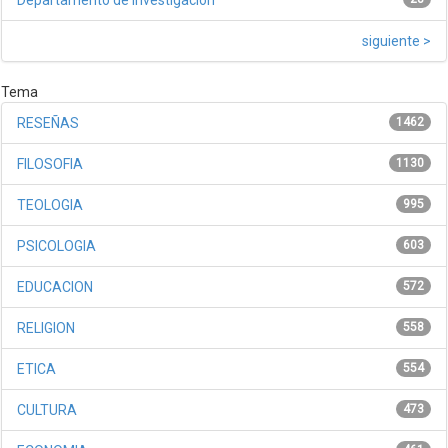
siguiente >
Tema
RESEÑAS
1462
FILOSOFIA
1130
TEOLOGIA
995
PSICOLOGIA
603
EDUCACION
572
RELIGION
558
ETICA
554
CULTURA
473