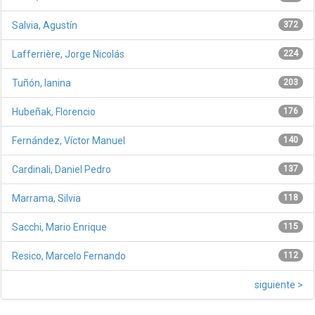
Salvia, Agustín
372
Lafferrière, Jorge Nicolás
224
Tuñón, Ianina
203
Hubeñak, Florencio
176
Fernández, Víctor Manuel
140
Cardinali, Daniel Pedro
137
Marrama, Silvia
118
Sacchi, Mario Enrique
115
Resico, Marcelo Fernando
112
siguiente >