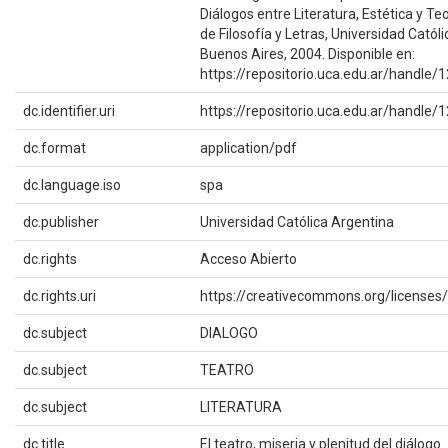
Diálogos entre Literatura, Estética y Te
de Filosofía y Letras, Universidad Catól
Buenos Aires, 2004. Disponible en:
https://repositorio.uca.edu.ar/handle
dc.identifier.uri
https://repositorio.uca.edu.ar/handle
dc.format
application/pdf
dc.language.iso
spa
dc.publisher
Universidad Católica Argentina
dc.rights
Acceso Abierto
dc.rights.uri
https://creativecommons.org/licenses/
dc.subject
DIALOGO
dc.subject
TEATRO
dc.subject
LITERATURA
dc.title
El teatro, miseria y plenitud del diálogo