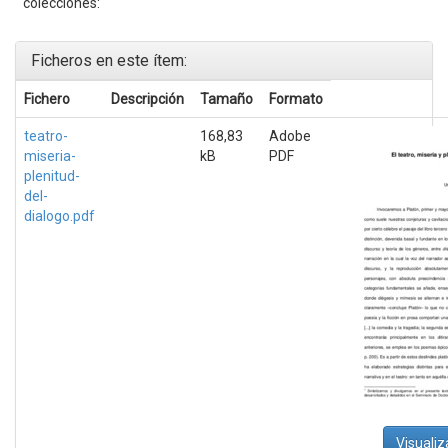
colecciones:
Ficheros en este ítem:
Fichero
Descripción
Tamaño
Formato
teatro-
168,83
Adobe
miseria-
kB
PDF
plenitud-
del-
dialogo.pdf
Visualiz