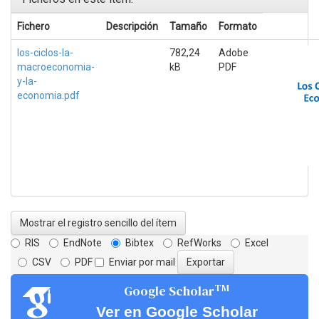
Fichero
Descripción
Tamaño
Formato
los-ciclos-la-
782,24
Adobe
macroeconomia-
kB
PDF
y-la-
economia.pdf
Mostrar el registro sencillo del ítem
RIS
EndNote
Bibtex
RefWorks
Excel
CSV
PDF
Enviar por mail
TM
Google Scholar
Ver en Google Scholar