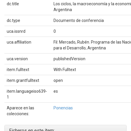
dc.title
Los ciclos, la macroeconomía y la economí
Argentina
dc.type
Documento de conferencia
uca.issnrd
0
uca.affiliation
Fil: Mercado, Rubén. Programa de las Nac
para el Desarrollo; Argentina
uca.version
publishedVersion
item.fulltext
With Fulltext
item.grantfulltext
open
item.languageiso639-
es
1
Aparece en las
Ponencias
colecciones:
Ficheros en este ítem: