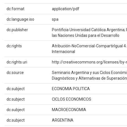
dc.format
application/pdf
dc.language.iso
spa
dc.publisher
Pontificia Universidad Católica Argentina
las Naciones Unidas para el Desarrollo
dc.rights
Atribución-NoComercial-CompartirIgual 4
Internacional
dc.rights.uri
http://creativecommons.org/licenses/by-
dc.source
Seminario Argentina y sus Ciclos Económi
Diagnósticos y Alternativas de Superación
dc.subject
ECONOMIA POLITICA
dc.subject
CICLOS ECONOMICOS
dc.subject
MACROECONOMIA
dc.subject
ARGENTINA