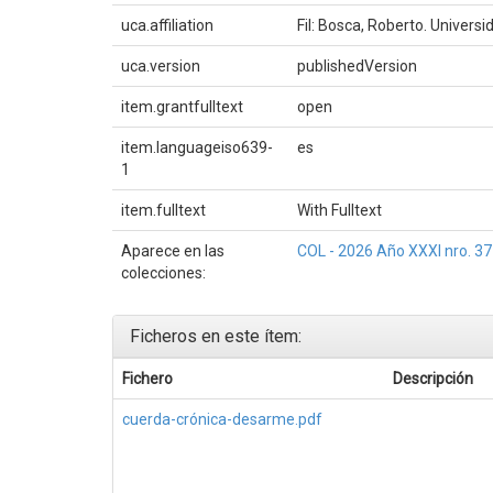
uca.affiliation
Fil: Bosca, Roberto. Universi
uca.version
publishedVersion
item.grantfulltext
open
item.languageiso639-
es
1
item.fulltext
With Fulltext
Aparece en las
COL - 2026 Año XXXI nro. 37
colecciones:
Ficheros en este ítem:
Fichero
Descripción
cuerda-crónica-desarme.pdf