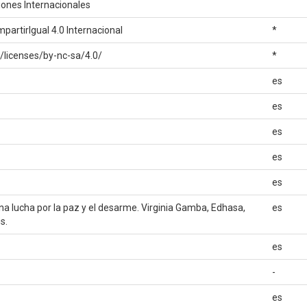
ciones Internacionales
artirIgual 4.0 Internacional
*
/licenses/by-nc-sa/4.0/
*
es
es
es
es
es
una lucha por la paz y el desarme. Virginia Gamba, Edhasa,
es
s.
es
-
es