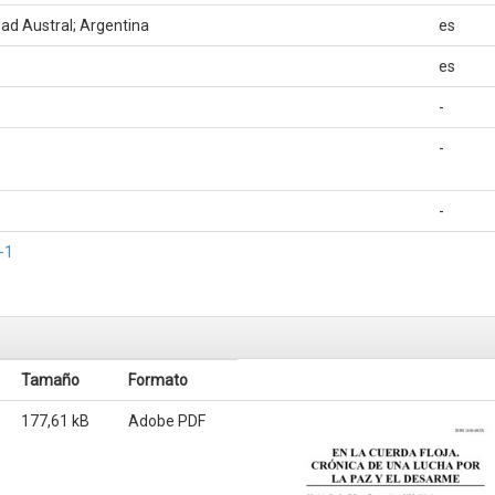
dad Austral; Argentina
es
es
-
-
-
-1
Tamaño
Formato
177,61 kB
Adobe PDF