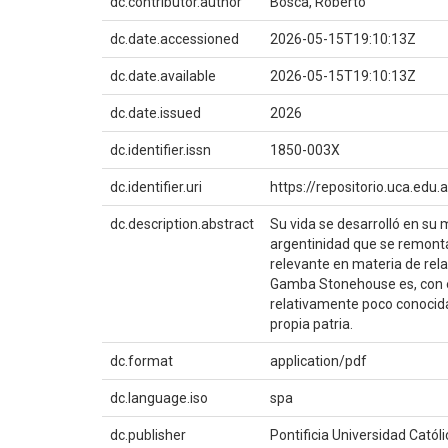
dc.contributor.author
Bosca, Roberto
dc.date.accessioned
2026-05-15T19:10:13Z
dc.date.available
2026-05-15T19:10:13Z
dc.date.issued
2026
dc.identifier.issn
1850-003X
dc.identifier.uri
https://repositorio.uca.ed
dc.description.abstract
Su vida se desarrolló en su
argentinidad que se remonta
relevante en materia de rela
Gamba Stonehouse es, con ex
relativamente poco conocida 
propia patria.
dc.format
application/pdf
dc.language.iso
spa
dc.publisher
Pontificia Universidad Catól