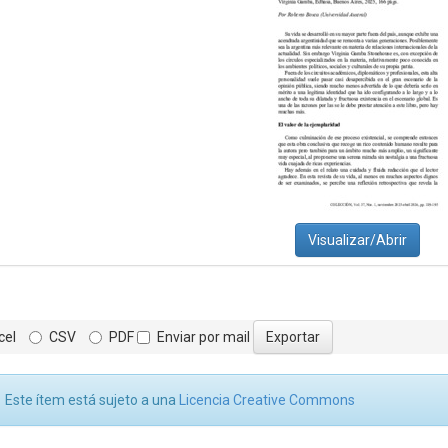
Visualizar/Abrir
cel
CSV
PDF
Enviar por mail
Este ítem está sujeto a una
Licencia Creative Commons