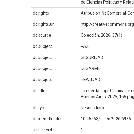
de Ciencias Políticas y Rela
dc.rights
Atribución-NoComercial-Comp
dc.rights.uri
http://creativecommons.org
dc.source
Colección. 2026, 37(1)
dc.subject
PAZ
dc.subject
SEGURIDAD
dc.subject
DESARME
dc.subject
REALIDAD
dc.title
La cuerda floja. Crónica de 
Buenos Aires, 2025, 166 pág
dc.type
Reseña libro
dc.identifier.doi
10.46553/colec.2026.6935
uca.issnrd
1