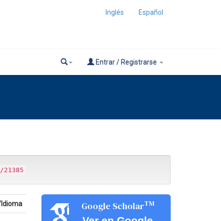
Inglés
Español
Entrar / Registrarse
/21385
TM
/Idioma
Google Scholar
Ver en Google