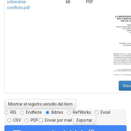
soberania-
kB
PDF
conflicto.pdf
Visu
Mostrar el registro sencillo del ítem
RIS
EndNote
Bibtex
RefWorks
Excel
CSV
PDF
Enviar por mail
TM