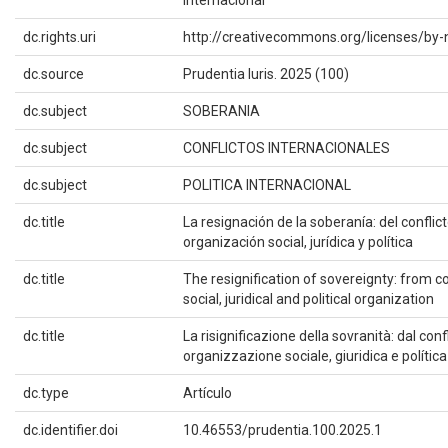
dc.rights.uri
http://creativecommons.org/licenses/by-
dc.source
Prudentia Iuris. 2025 (100)
dc.subject
SOBERANIA
dc.subject
CONFLICTOS INTERNACIONALES
dc.subject
POLITICA INTERNACIONAL
dc.title
La resignación de la soberanía: del conflict
organización social, jurídica y política
dc.title
The resignification of sovereignty: from con
social, juridical and political organization
dc.title
La risignificazione della sovranità: dal confl
organizzazione sociale, giuridica e política
dc.type
Artículo
dc.identifier.doi
10.46553/prudentia.100.2025.1