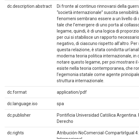
dc.description.abstract
Di fronte al continuo rinnovarsi della guerra
“società internazionale” suscita sensibilità
fenomeni sembrano essere a un livello di
tale che l’emergere di uno porta al collasso d
legame, quindi, è di una logica di proporzi
per cui si stabilisce un rapporto necessari
negativo, di ciascuno rispetto all’altro. Per
questa relazione, è stata condotta un’anali
moderna teoria politica internazionale, in c
notare questo legame, per poi mostrare il
esiste nella teoria contemporanea, che r
l’egemonia statale come agente principale
struttura internazionale.
dc.format
application/pdf
dc.language.iso
spa
dc.publisher
Pontificia Universidad Católica Argentina.
Derecho
dc.rights
Atribución-NoComercial-CompartirIgual 4
Internacional