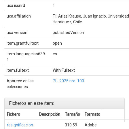
uca.issnrd
1
uca.affiliation
Fil: Arias Krause, Juan Ignacio. Universidad
Henríquez; Chile
uca.version
publishedVersion
item.grantfulltext
open
item.languageiso639-
es
1
item.fulltext
With Fulltext
Aparece en las
PI - 2025 nro. 100
colecciones:
Ficheros en este ítem:
Fichero
Descripción
Tamaño
Formato
resignificacion-
319,59
Adobe