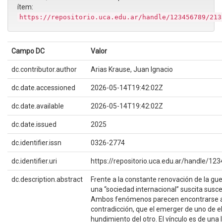
ítem:
https://repositorio.uca.edu.ar/handle/123456789/213
Campo DC
Valor
dc.contributor.author
Arias Krause, Juan Ignacio
dc.date.accessioned
2026-05-14T19:42:02Z
dc.date.available
2026-05-14T19:42:02Z
dc.date.issued
2025
dc.identifier.issn
0326-2774
dc.identifier.uri
https://repositorio.uca.edu.ar/handle/1
dc.description.abstract
Frente a la constante renovación de la guer
una “sociedad internacional” suscita suscep
Ambos fenómenos parecen encontrarse a t
contradicción, que el emerger de uno de e
hundimiento del otro. El vínculo es de una 