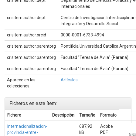
crisitem.author.dept
Departamento de Ciencias Políticas y R
Internacionales
crisitem.author.dept
Centro de Investigación Interdisciplinar
Integración y Desarrollo Social
crisitem.author.orcid
0000-0001-6733-4994
crisitem.author.parentorg
Pontificia Universidad Católica Argenti
crisitem.author.parentorg
Facultad "Teresa de Ávila" (Paraná)
crisitem.author.parentorg
Facultad "Teresa de Ávila" (Paraná)
Aparece en las
Artículos
colecciones:
Ficheros en este ítem:
Fichero
Descripción
Tamaño
Formato
internacionalizacion-
687,92
Adobe
provincia-entre-
kB
PDF