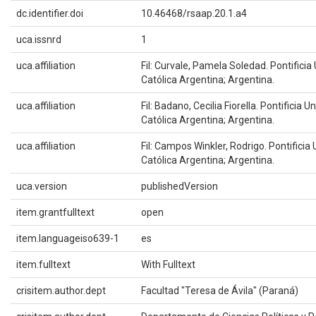
dc.identifier.doi
10.46468/rsaap.20.1.a4
uca.issnrd
1
uca.affiliation
Fil: Curvale, Pamela Soledad. Pontificia
Católica Argentina; Argentina.
uca.affiliation
Fil: Badano, Cecilia Fiorella. Pontificia U
Católica Argentina; Argentina.
uca.affiliation
Fil: Campos Winkler, Rodrigo. Pontificia
Católica Argentina; Argentina.
uca.version
publishedVersion
item.grantfulltext
open
item.languageiso639-1
es
item.fulltext
With Fulltext
crisitem.author.dept
Facultad "Teresa de Ávila" (Paraná)