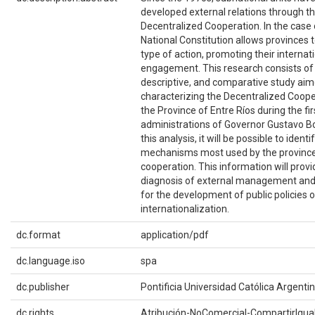
developed external relations through t
Decentralized Cooperation. In the case 
National Constitution allows provinces t
type of action, promoting their internat
engagement. This research consists of 
descriptive, and comparative study aim
characterizing the Decentralized Coope
the Province of Entre Ríos during the fi
administrations of Governor Gustavo B
this analysis, it will be possible to identi
mechanisms most used by the province i
cooperation. This information will provi
diagnosis of external management and 
for the development of public policies 
internationalization.
dc.format
application/pdf
dc.language.iso
spa
dc.publisher
Pontificia Universidad Católica Argenti
dc.rights
Atribución-NoComercial-CompartirIgual