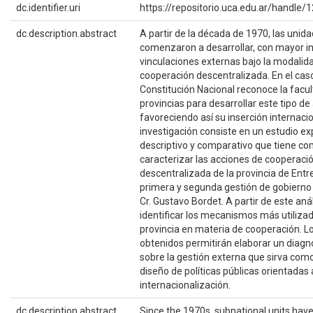
dc.identifier.uri
https://repositorio.uca.edu.ar/handl
dc.description.abstract
A partir de la década de 1970, las unid
comenzaron a desarrollar, con mayor i
vinculaciones externas bajo la modalida
cooperación descentralizada. En el caso
Constitución Nacional reconoce la facul
provincias para desarrollar este tipo de
favoreciendo así su inserción internaci
investigación consiste en un estudio exp
descriptivo y comparativo que tiene co
caracterizar las acciones de cooperaci
descentralizada de la provincia de Entre
primera y segunda gestión de gobierno
Cr. Gustavo Bordet. A partir de este anál
identificar los mecanismos más utilizad
provincia en materia de cooperación. L
obtenidos permitirán elaborar un diagn
sobre la gestión externa que sirva com
diseño de políticas públicas orientadas 
internacionalización.
dc.description.abstract
Since the 1970s, subnational units have