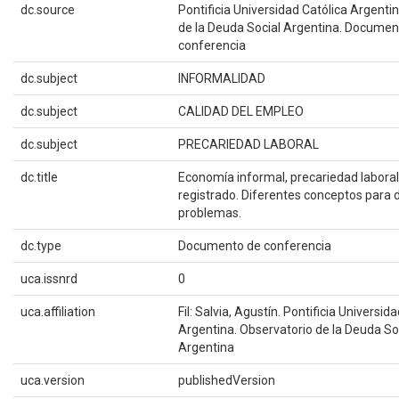
dc.source
Pontificia Universidad Católica Argenti
de la Deuda Social Argentina. Documen
conferencia
dc.subject
INFORMALIDAD
dc.subject
CALIDAD DEL EMPLEO
dc.subject
PRECARIEDAD LABORAL
dc.title
Economía informal, precariedad laboral
registrado. Diferentes conceptos para 
problemas.
dc.type
Documento de conferencia
uca.issnrd
0
uca.affiliation
Fil: Salvia, Agustín. Pontificia Universid
Argentina. Observatorio de la Deuda So
Argentina
uca.version
publishedVersion