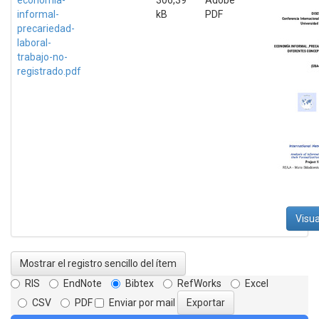
informal-
kB
PDF
precariedad-
laboral-
trabajo-no-
registrado.pdf
Visua
Mostrar el registro sencillo del ítem
RIS
EndNote
Bibtex
RefWorks
Excel
CSV
PDF
Enviar por mail