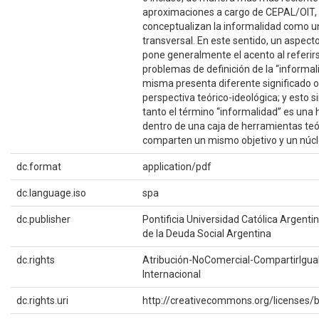
aproximaciones a cargo de CEPAL/OIT,
conceptualizan la informalidad como u
transversal. En este sentido, un aspecto
pone generalmente el acento al referirs
problemas de definición de la “informal
misma presenta diferente significado o
perspectiva teórico-ideológica; y esto s
tanto el término “informalidad” es una
dentro de una caja de herramientas teó
comparten un mismo objetivo y un núcl
dc.format
application/pdf
dc.language.iso
spa
dc.publisher
Pontificia Universidad Católica Argenti
de la Deuda Social Argentina
dc.rights
Atribución-NoComercial-CompartirIgual
Internacional
dc.rights.uri
http://creativecommons.org/licenses/b