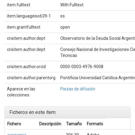
item.fulltext
With Fulltext
item.languageiso639-1
es
item.grantfulltext
open
crisitem.author.dept
Observatorio de la Deuda Social Argent
crisitem.author.dept
Consejo Nacional de Investigaciones Cie
Técnicas
crisitem.author.orcid
0000-0003-4976-9008
crisitem.author.parentorg
Pontificia Universidad Católica Argenti
Aparece en las
Piezas de difusión
colecciones:
Ficheros en este ítem:
Fichero
Descripción
Tamaño
Formato
economia-
306,39
Adobe