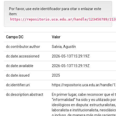
Por favor, use este identificador para citar o enlazar este
ítem:
https://repositorio.uca.edu.ar/handle/123456789/213
Campo DC
Valor
dc.contributor.author
Salvia, Agustín
dc.date.accessioned
2026-05-13T15:29:19Z
dc.date.available
2026-05-13T15:29:19Z
dc.date.issued
2025
dc.identifier.uri
https://repositorio.uca.edu.ar/handl
dc.description.abstract
En primer lugar, cabe reconocer que el
“informalidad” ha sido y es utilizado po
ideológicos en disputa: estructuralistas
laboralista e institucionalista, neoclásic
o incluso, de manera más más reciente