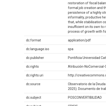
restoration of fiscal bal
formal job creation and th
persistence of a highly st
informality, productive h
that, while stabilisation 
insufficient on its own t
process of growth with f
dc.format
application/pdf
dc.language.iso
spa
dc.publisher
Pontificia Universidad Ca
dc.rights
Atribución-NoComercial-C
dc.rights.uri
http://creativecommons.o
dc.source
Observatorio de la Deuda
2025). Documento de trab
dc.subject
POSCONVERTIBILIDAD