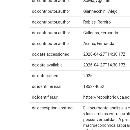
dc.contributor.author
Salvia, Agustín
dc.contributor.author
Giannecchini, Alejo
dc.contributor.author
Robles, Ramiro
dc.contributor.author
Gallegos, Fernando
dc.contributor.author
Acuña, Fernanda
dc.date.accessioned
2026-04-27T14:30:17Z
dc.date.available
2026-04-27T14:30:17Z
dc.date.issued
2025
dc.identifier.issn
1852- 4052
dc.identifier.uri
https://repositorio.uca
dc.description.abstract
El documento analiza la e
y los cambios estructura
posconvertibilidad. A part
macroeconómica, laboral y