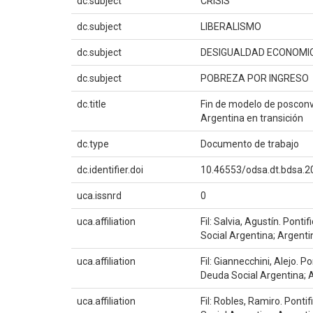
dc.subject
CRISIS
dc.subject
LIBERALISMO
dc.subject
DESIGUALDAD ECONOMI
dc.subject
POBREZA POR INGRESO
dc.title
Fin de modelo de posconvert
Argentina en transición
dc.type
Documento de trabajo
dc.identifier.doi
10.46553/odsa.dt.bdsa.2
uca.issnrd
0
uca.affiliation
Fil: Salvia, Agustín. Pont
Social Argentina; Argenti
uca.affiliation
Fil: Giannecchini, Alejo. 
Deuda Social Argentina; 
uca.affiliation
Fil: Robles, Ramiro. Ponti