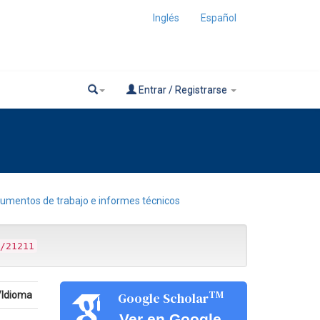
Inglés
Español
Entrar / Registrarse
umentos de trabajo e informes técnicos
/21211
TM
/Idioma
Google Scholar
Ver en Google