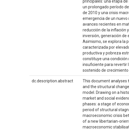
principales: una etapa de
un prolongado período d
de 2010 y una crisis mac
emergencia de un nuevo ré
avances recientes en mat
reducción de la inflación y
inversión, generación de
Asimismo, se explora la p
caracterizada por elevado
productiva y pobreza estru
constituye una condición 
insuficiente para revert
sostenido de crecimiento
dc.description.abstract
This document analyses t
and the structural change
model. Drawing on a histo
market and social evidenc
phases: a stage of econo
period of structural stag
macroeconomic crisis be
of a new libertarian-orie
macroeconomic stabilisati