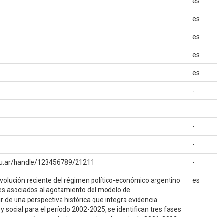
es
es
es
es
es
-
-
-
-
.edu.ar/handle/123456789/21211
-
volución reciente del régimen político-económico argentino
es
les asociados al agotamiento del modelo de
ir de una perspectiva histórica que integra evidencia
 social para el período 2002-2025, se identifican tres fases