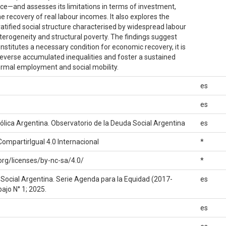
ance—and assesses its limitations in terms of investment,
e recovery of real labour incomes. It also explores the
ratified social structure characterised by widespread labour
eterogeneity and structural poverty. The findings suggest
constitutes a necessary condition for economic recovery, it is
o reverse accumulated inequalities and foster a sustained
ormal employment and social mobility.
es
es
tólica Argentina. Observatorio de la Deuda Social Argentina
es
ompartirIgual 4.0 Internacional
*
rg/licenses/by-nc-sa/4.0/
*
 Social Argentina. Serie Agenda para la Equidad (2017-
es
ajo N° 1; 2025.
es