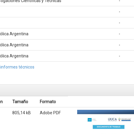
tigaciones Científicas y Técnicas
-
-
-
tólica Argentina
-
tólica Argentina
-
tólica Argentina
-
 informes técnicos
ón
Tamaño
Formato
805,14 kB
Adobe PDF