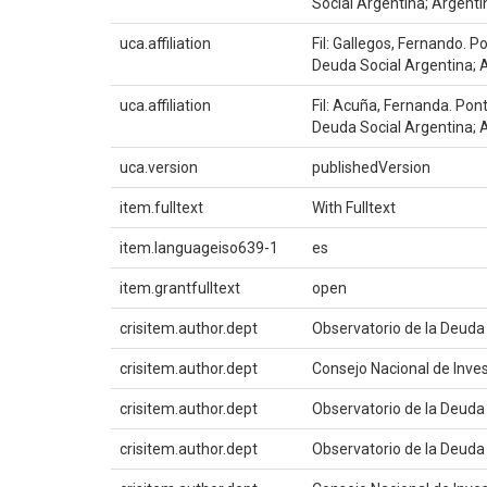
Social Argentina; Argenti
uca.affiliation
Fil: Gallegos, Fernando. P
Deuda Social Argentina; 
uca.affiliation
Fil: Acuña, Fernanda. Pont
Deuda Social Argentina; 
uca.version
publishedVersion
item.fulltext
With Fulltext
item.languageiso639-1
es
item.grantfulltext
open
crisitem.author.dept
Observatorio de la Deuda
crisitem.author.dept
Consejo Nacional de Inves
crisitem.author.dept
Observatorio de la Deuda
crisitem.author.dept
Observatorio de la Deuda