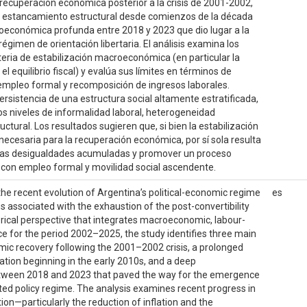
 recuperación económica posterior a la crisis de 2001-2002,
e estancamiento estructural desde comienzos de la década
roeconómica profunda entre 2018 y 2023 que dio lugar a la
gimen de orientación libertaria. El análisis examina los
eria de estabilización macroeconómica (en particular la
 el equilibrio fiscal) y evalúa sus límites en términos de
 empleo formal y recomposición de ingresos laborales.
ersistencia de una estructura social altamente estratificada,
s niveles de informalidad laboral, heterogeneidad
ctural. Los resultados sugieren que, si bien la estabilización
necesaria para la recuperación económica, por sí sola resulta
ir las desigualdades acumuladas y promover un proceso
 con empleo formal y movilidad social ascendente.
he recent evolution of Argentina’s political-economic regime
es
s associated with the exhaustion of the post-convertibility
rical perspective that integrates macroeconomic, labour-
e for the period 2002–2025, the study identifies three main
mic recovery following the 2001–2002 crisis, a prolonged
nation beginning in the early 2010s, and a deep
tween 2018 and 2023 that paved the way for the emergence
nted policy regime. The analysis examines recent progress in
on—particularly the reduction of inflation and the