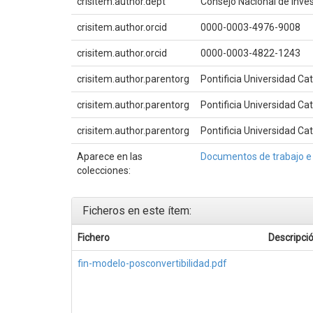
crisitem.author.dept
Consejo Nacional de Inves
crisitem.author.orcid
0000-0003-4976-9008
crisitem.author.orcid
0000-0003-4822-1243
crisitem.author.parentorg
Pontificia Universidad Ca
crisitem.author.parentorg
Pontificia Universidad Ca
crisitem.author.parentorg
Pontificia Universidad Ca
Aparece en las
Documentos de trabajo e
colecciones:
Ficheros en este ítem:
Fichero
Descripci
fin-modelo-posconvertibilidad.pdf