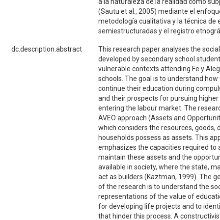
a la naturaleza de la realidad como subj
(Sautu et al., 2005) mediante el enfoqu
metodología cualitativa y la técnica de 
semiestructuradas y el registro etnográ
dc.description.abstract
This research paper analyses the socia
developed by secondary school studen
vulnerable contexts attending Fe y Aleg
schools. The goal is to understand how
continue their education during compul
and their prospects for pursuing highe
entering the labour market. The resear
AVEO approach (Assets and Opportunity
which considers the resources, goods, o
households possess as assets. This ap
emphasizes the capacities required to
maintain these assets and the opportun
available in society, where the state, m
act as builders (Kaztman, 1999). The ge
of the research is to understand the soc
representations of the value of educat
for developing life projects and to ident
that hinder this process. A constructivist