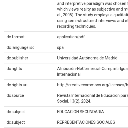
and interpretive paradigm was chosen f
which views reality as subjective and mu
al., 2005). The study employs a qualita
using semi-structured interviews and 
recording techniques.
dc.format
application/pdf
dc.language.iso
spa
dc.publisher
Universidad Autónoma de Madrid
dc.rights
Atribución-NoComercial-CompartirIgual
Internacional
dc.rights.uri
http://creativecommons.org/licenses/b
dc.source
Revista Internacional de Educación para
Social. 13(2), 2024.
dc.subject
EDUCACION SECUNDARIA
dc.subject
REPRESENTACIONES SOCIALES