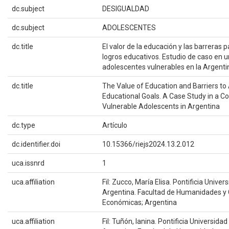
dc.subject
DESIGUALDAD
dc.subject
ADOLESCENTES
dc.title
El valor de la educación y las barreras 
logros educativos. Estudio de caso en
adolescentes vulnerables en la Argenti
dc.title
The Value of Education and Barriers to
Educational Goals. A Case Study in a 
Vulnerable Adolescents in Argentina
dc.type
Artículo
dc.identifier.doi
10.15366/riejs2024.13.2.012
uca.issnrd
1
uca.affiliation
Fil: Zucco, María Elisa. Pontificia Univer
Argentina. Facultad de Humanidades y 
Económicas; Argentina
uca.affiliation
Fil: Tuñón, Ianina. Pontificia Universidad