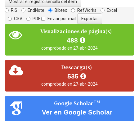
Mostrar el registro sencillo del ítem
RIS
EndNote
Bibtex
RefWorks
Excel
CSV
PDF
Enviar por mail
Visualizaciones de página(s)
488
comprobado en 27-abr-2024
Descarga(s)
535
comprobado en 27-abr-2024
TM
Google Scholar
Ver en Google Scholar