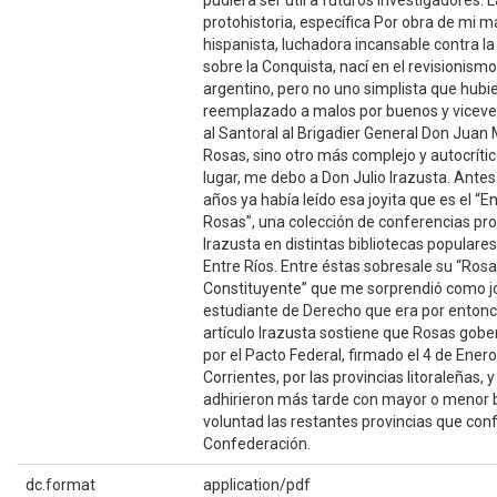
protohistoria, específica Por obra de mi m
hispanista, luchadora incansable contra l
sobre la Conquista, nací en el revisionismo
argentino, pero no uno simplista que hubi
reemplazado a malos por buenos y vicever
al Santoral al Brigadier General Don Juan
Rosas, sino otro más complejo y autocrític
lugar, me debo a Don Julio lrazusta. Antes
años ya había leído esa joyita que es el “
Rosas”, una colección de conferencias pr
Irazusta en distintas bibliotecas populares
Entre Ríos. Entre éstas sobresale su “Ros
Constituyente” que me sorprendió como j
estudiante de Derecho que era por entonc
artículo Irazusta sostiene que Rosas gob
por el Pacto Federal, firmado el 4 de Ener
Corrientes, por las provincias litoraleñas, y
adhirieron más tarde con mayor o menor
voluntad las restantes provincias que con
Confederación.
dc.format
application/pdf