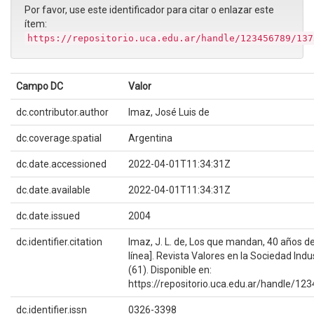
Por favor, use este identificador para citar o enlazar este
ítem:
https://repositorio.uca.edu.ar/handle/123456789/137
Campo DC
Valor
dc.contributor.author
Imaz, José Luis de
dc.coverage.spatial
Argentina
dc.date.accessioned
2022-04-01T11:34:31Z
dc.date.available
2022-04-01T11:34:31Z
dc.date.issued
2004
dc.identifier.citation
Imaz, J. L. de, Los que mandan, 40 años d
línea]. Revista Valores en la Sociedad Indus
(61). Disponible en:
https://repositorio.uca.edu.ar/handle/1
dc.identifier.issn
0326-3398