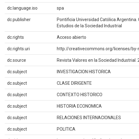
dc.language.iso
spa
dc.publisher
Pontificia Universidad Católica Argentina.
Estudios de la Sociedad Industrial
dc.rights
Acceso abierto
dc.rights.uri
http://creativecommons.org/licenses/by-
dc.source
Revista Valores en la Sociedad Industrial. 
dc.subject
INVESTIGACION HISTORICA
dc.subject
CLASE DIRIGENTE
dc.subject
CONTEXTO HISTORICO
dc.subject
HISTORIA ECONOMICA
dc.subject
RELACIONES INTERNACIONALES
dc.subject
POLITICA