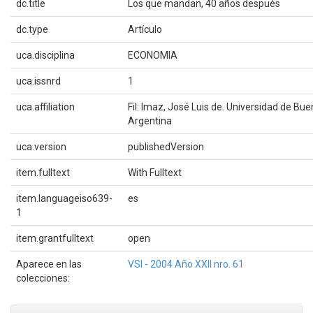
dc.title
Los que mandan, 40 años después
dc.type
Artículo
uca.disciplina
ECONOMIA
uca.issnrd
1
uca.affiliation
Fil: Imaz, José Luis de. Universidad de Bue
Argentina
uca.version
publishedVersion
item.fulltext
With Fulltext
item.languageiso639-
es
1
item.grantfulltext
open
Aparece en las
VSI - 2004 Año XXII nro. 61
colecciones: