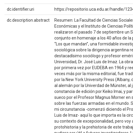
dc.identifier.uri
https://repositorio.uca.edu.ar/handle/1
dc.description.abstract
Resumen: La Facultad de Ciencias Sociale
Económicas y el Instituto de Ciencias Polít
realizaron el pasado 7 de septiembre un 
conjunto en homenaje a los 40 años de la 
“Los que mandan”, una formidable investi
sociológica sobre la dirigencia argentina r
destacadísimo sociólogo y profesor eméri
Universidad, Dr. José Luis de Imaz. La obr
por primera vez por EUDEBA en 1964 y ree
veces más por la misma editorial, fue trad
por la New York University Press (Albany, 
al alemán por la Univerdad de Münster, al 
constancia de edición por Keiko Imai, y pa
sueco por el Profesor Magnus Morner en s
sobre las fuerzas armadas en el mundo. Si
mi circunstancia -comenzó diciendo el Pr
Luis de Imaz- aquí lo que importa es la ci
su contexto de excepcionalidad, pero voy a
protohistoria y la prehistoria de este trabaj
pudiera ser útil a futuros investigadores. L