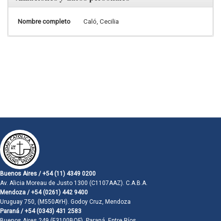
Nombre completo
Caló, Cecilia
Buenos Aires / +54 (11) 4349 0200
Av. Alicia Moreau de Justo 1300 (C1107AAZ). C.A.B.A.
Mendoza / +54 (0261) 442 9400
Uruguay 750, (M550AYH). Godoy Cruz, Mendoza
Paraná / +54 (0343) 431 2583
Buenos Aires 249 (E3100BQF). Paraná, Entre Ríos