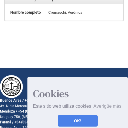
Nombre completo
Cremaschi, Verónica
Cookies
Buenos Aires / +54 (11) 4349 0200
Este sitio web utiliza cookies
Averigüe más
Av. Alicia Moreau de Justo 1300 (C1107AAZ). C.A.B.A.
Mendoza / +54 (0261) 442 9400
Uruguay 750, (M550AYH). Godoy Cruz, Mendoza
OK!
Paraná / +54 (0343) 431 2583
Buenos Aires 249 (E3100BQF). Paraná, Entre Ríos