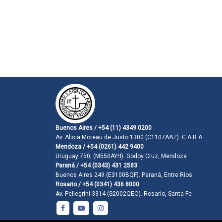
Buenos Aires / +54 (11) 4349 0200
Av. Alicia Moreau de Justo 1300 (C1107AAZ). C.A.B.A.
Mendoza / +54 (0261) 442 9400
Uruguay 750, (M550AYH). Godoy Cruz, Mendoza
Paraná / +54 (0343) 431 2583
Buenos Aires 249 (E3100BQF). Paraná, Entre Ríos
Rosario / +54 (0341) 436 8000
Av. Pellegrini 3314 (S2002QEO). Rosario, Santa Fe